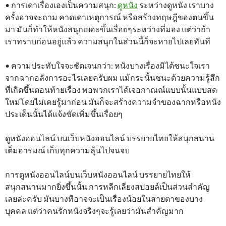
• การเดาเรื่องเองเป็นความสนุก:
ดูหนัง
ระหว่างดูหนัง เราบาง
ครั้งอาจจะถาม คาดเดาเหตุการณ์ หรือสร้างทฤษฎีของตนขึ้น
มา มันก็ทำให้หนังสนุกเยอะขึ้นเรื่อยๆระหว่างที่มอง แต่ว่าถ้า
เราทราบก่อนอยู่แล้ว ความสนุกในส่วนนี้ก็จะหายไปเลยทันที
• ความประทับใจจะชัดเจนกว่า: หนังบางเรื่องมิได้ชนะใจเรา
จากฉากอลังการอะไรเลยครับผม แม้กระนั้นชนะด้วยความรู้สึก
ที่เกิดขึ้นตอนท้ายเรื่อง พอพวกเราได้เจอกาณณ์แบบนั้นแบบสด
ใหม่โดยไม่เคยรู้มาก่อน มันก็จะสร้างความจำของฉากหรือหนัง
ประเด็นนั้นได้แจ้งชัดเพิ่มขึ้นเรื่อยๆ
ดูหนังออนไลน์ บนเว็บหนังออนไลน์ บรรยายไทยให้สนุกสนาน
เต็มอารมณ์ เก็บทุกความลุ้นไปจนจบ
การดูหนังออนไลน์บนเว็บหนังออนไลน์ บรรยายไทยให้
สนุกสนานมากยิ่งขึ้นนั้น การหลีกเลี่ยงสปอยล์เป็นส่วนสำคัญ
เลยล่ะครับ มันบางทีอาจจะเป็นเรื่องน้อยในสายตาของบาง
บุคคล แต่ว่าคนรักหนังจริงๆจะรู้เลยว่ามันสำคัญมาก