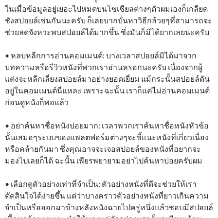
ในเมื่อข้อมูลอยู่เยอะไปหมดบนโซเชียลต่างๆตัวผมเองก็เกลียด
ชังสปอยล์เช่นกันนะครับ ก็เลยบากบั่นหาวิธีกล้วยๆที่สามารถจะ
ช่วยลดจังหวะพบสปอยล์ได้มากขึ้น ซึ่งมันก็มิได้ยากเลยนะครับ
• หลบหลีกการอ่านคอมเมนต์: บางเวลาสปอยล์มิได้มาจาก
บทความหรือรีวิวหนังที่พวกเราอ่านหรอกนะครับ เนื่องจากผู้
แต่งจะหลีกเลี่ยงสปอยล์มาอย่างยอดเยี่ยม แม้กระนั้นสปอยล์ดัน
อยู่ในคอมเมนต์นี่แหละ เพราะฉะนั้น เราก็แค่ไม่อ่านคอมเมนต์
ก่อนดูหนังก็พอแล้ว
• อย่าค้นหาชื่อหนังบ่อยมาก: เวลาพวกเราค้นหาชื่อหนังหัวข้อ
นั้นเสมอๆระบบของแพลตฟอร์มต่างๆจะชี้แนะหนังที่เกี่ยวเนื่อง
หรือคล้ายกันมา ซึ่งคุณอาจจะเจอสปอยล์ของหนังที่อยากจะ
มองไปเลยก็ได้ ฉะนั้น เพียรพยายามอย่าไปค้นหาบ่อยครับผม
• เลือกดูตัวอย่างเท่าที่จำเป็น: ตัวอย่างหนังที่ดีจะช่วยให้เรา
ตัดสินใจได้ง่ายขึ้น แต่ว่าบางคราวตัวอย่างหนังที่ยาวเกินความ
จำเป็นหรือออกมาข้างหลังหนังฉายไปครู่หนึ่งแล้วชอบมีสปอยล์