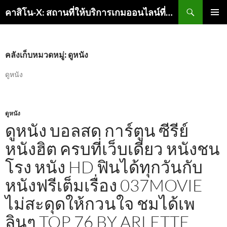
ค้นหา
คาสิโน-X: สถานที่ให้บริการเกมออนไลน์ที่ดีที่สุด
ข้าม
เมนูหลัก
ไป
ยัง
เนื้อหา
คลังเก็บหมวดหมู่: ดูหนัง
ดูหนัง
ดูหนัง
ดูหนัง บอลสด การ์ตูน ซีรีย์
หนังฮิต ครบที่เว็บเดียว หนังชน
โรง หนัง HD ฟินได้ทุกวันกับ
หนังฟรีเต็มเรื่อง 037MOVIE
ไม่สะดุดให้กวนใจ ชมได้เพ
ลินๆ TOP 76 BY ARLETTE