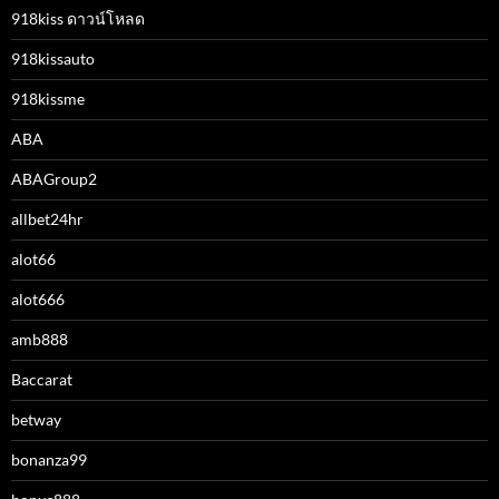
918kiss ดาวน์โหลด
918kissauto
918kissme
ABA
ABAGroup2
allbet24hr
alot66
alot666
amb888
Baccarat
betway
bonanza99