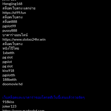
Hengjing168
สล็อตเว็บตรง แตกง่าย
https://st99.fun
สล็อตเว็บตรง
สล็อต888
pgslot99
pussy888
บาคาร่าออนไลน์
https://www.slotxo24hr.win
สล็อตเว็บตรง
หนังโป๊ไทย
1xbetth
pg slot
pgslot
pg slot
kiss918
pgslotth
188betth
doomovie hd
เว็บสล็อตและบาคาร่าของโครตดีเว็บนี้เล่นแล้วรวยจัดๆ
918kiss
joker123
https://www.madoohd.com