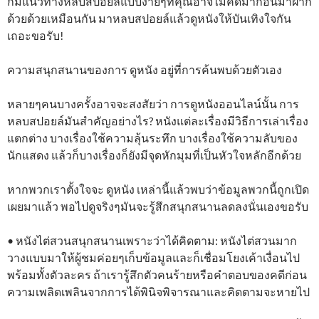
ก็มีแนวทางหลบสปอยล์แบบง่ายๆที่คุณอาจไม่คิดมาก่อนมาฝาก
ด้วยด้วยเหมือนกัน มาหลบสปอยล์แล้วดูหนังให้บันเทิงใจกัน
เถอะขอรับ!
ความสนุกสนานของการ ดูหนัง อยู่ที่การค้นพบด้วยตัวเอง
หลายๆคนบางครั้งอาจจะสงสัยว่า การดูหนังออนไลน์นั้น การ
หลบสปอยล์มันสำคัญอย่างไร? หนังแต่ละเรื่องมีวิธีการเล่าเรื่อง
แตกต่าง บางเรื่องใช้ความลุ้นระทึก บางเรื่องใช้ความลับของ
นักแสดง แล้วก็บางเรื่องก็ยังมีจุดหักมุมที่เป็นหัวใจหลักอีกด้วย
หากพวกเราตั้งใจจะ ดูหนัง เหล่านี้แล้วพบว่าข้อมูลพวกนี้ถูกเปิด
เผยมาแล้ว พอไปดูจริงๆมันจะรู้สึกสนุกสนานลดลงนั่นเองขอรับ
• หนังไต่สวนสนุกสนานเพราะว่าได้คิดตาม: หนังไต่สวนมาก
วางแบบมาให้ผู้ชมค่อยๆเก็บข้อมูลและก็เชื่อมโยงเค้าเงื่อนไป
พร้อมทั้งตัวละคร ถ้าเรารู้สึกตัวคนร้ายหรือคำตอบของคดีก่อน
ความเพลิดเพลินจากการได้พินิจพิจารณาและคิดตามจะหายไป