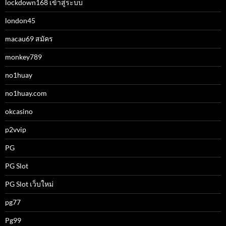
lockdown168 เข้าสู่ระบบ
london45
macau69 สมัคร
monkey789
no1huay
no1huay.com
okcasino
p2vvip
PG
PG Slot
PG Slot เว็บใหม่
pg77
Pg99