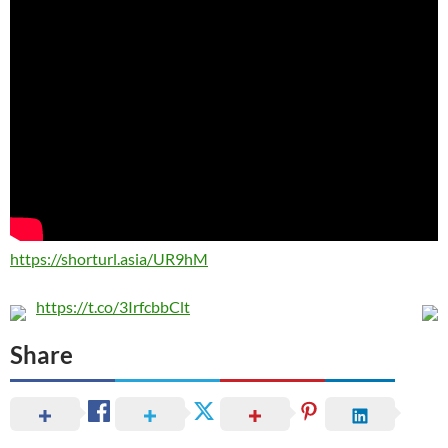
https://shorturl.asia/UR9hM
https://t.co/3IrfcbbClt
Share