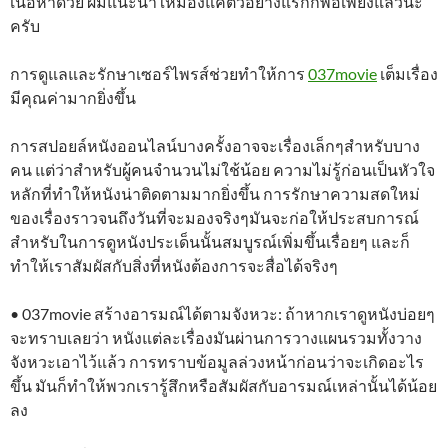
เนื้อหาด้วย ผมแนะนำให้มองแค่ตัวอย่างแรกก็พอเพียงแล้วนะ
ครับ
การดูแลและรักษาเซอร์ไพรส์ช่วยทำให้การ
037movie
เต็มเรื่อง
มีคุณค่ามากยิ่งขึ้น
การสปอยล์หนังออนไลน์บางครั้งอาจจะเรื่องเล็กๆสำหรับบาง
คน แต่ว่าสำหรับผู้คนจำนวนไม่ใช้น้อย ความไม่รู้ก่อนเป็นหัวใจ
หลักที่ทำให้หนังน่าติดตามมากยิ่งขึ้น การรักษาความสดใหม่
ของเรื่องราวจนถึงวันที่จะมองจริงๆมันจะก่อให้ประสบการณ์
สำหรับในการดูหนังประเด็นนั้นสมบูรณ์เพิ่มขึ้นเรื่อยๆ และก็
ทำให้เราสัมผัสกับสิ่งที่หนังต้องการจะสื่อได้จริงๆ
• 037movie สร้างอารมณ์ได้ตามจังหวะ: ถ้าหากเราดูหนังบ่อยๆ
จะทราบเลยว่า หนังแต่ละเรื่องมันผ่านการวางแผนรวมทั้งวาง
จังหวะเอาไว้แล้ว การทราบข้อมูลล่วงหน้าก่อนว่าจะเกิดอะไร
ขึ้น มันก็ทำให้พวกเรารู้สึกหรือสัมผัสกับอารมณ์เหล่านั้นได้น้อย
ลง