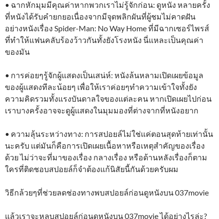
• ฉากหักมุมมีคุณค่าหากพวกเราไม่รู้จักก่อน: ดูหนัง หลายครั้ง
ที่หนังได้รับคำยกยอเนื่องจากมีจุดพลิกผันที่ผู้ชมไม่คาดฝัน
อย่างหนังเรื่อง Spider-Man: No Way Home ที่มีฉากเซอร์ไพรส์
ที่ทำให้แฟนคลับร้องว้าวกันทั้งยังโรงหนัง นี่แหละเป็นคุณค่า
ของมัน
• การค่อยๆรู้จักผู้แสดงเป็นเสน่ห์: หนังล้นหลามเปิดเผยข้อมูล
ของผู้แสดงทีละน้อยๆ เพื่อให้เราค่อยๆทำความเข้าใจทั้งยัง
ความคิดรวมทั้งแรงบันดาลใจของแต่ละคน หากเปิดเผยไปก่อน
เราบางครั้งอาจจะดูผู้แสดงในมุมมองที่ต่างจากที่หนังอยาก
• ความลุ้นระหว่างทาง: การสปอยล์ไม่ใช่แค่ตอนสุดท้ายเท่านั้น
นะครับ แต่มันก็คือการเปิดเผยเนื้อหาหรือเหตุสำคัญของเรื่อง
ด้วย ไม่ว่าจะที่มาของเรื่อง กลางเรื่อง หรือด้านหลังเรื่องก็ตาม
ใครที่ติดชอบสปอยล์ก็จำต้องแก้นิสัยนี้กันด้วยครับผม
วิธีกล้วยๆที่ช่วยลดช่องทางพบสปอยล์ก่อนดูหนังบน 037movie
แล้วเราจะหลบสปอยล์ก่อนดูหนังบน 037movie ได้อย่างไรล่ะ?