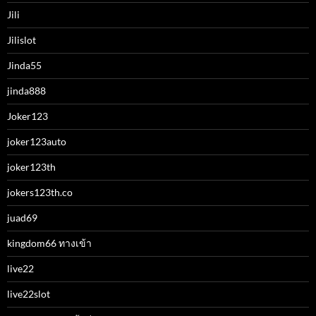
Jili
Jilislot
Jinda55
jinda888
Joker123
joker123auto
joker123th
jokers123th.co
juad69
kingdom66 ทางเข้า
live22
live22slot