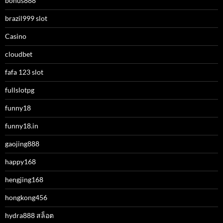
bonus888
brazil999 slot
Casino
cloudbet
fafa 123 slot
fullslotpg
funny18
funny18.in
gaojing888
happy168
hengjing168
hongkong456
hydra888 สล็อต