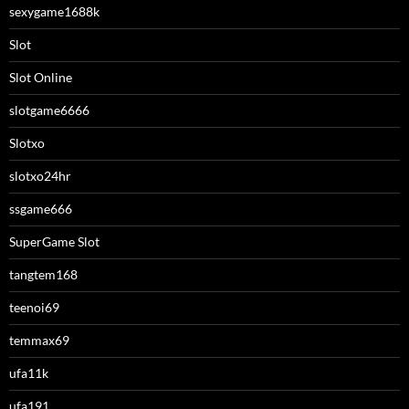
sexygame1688k
Slot
Slot Online
slotgame6666
Slotxo
slotxo24hr
ssgame666
SuperGame Slot
tangtem168
teenoi69
temmax69
ufa11k
ufa191