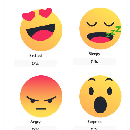
Sleepy
Excited
0
%
0
%
Angry
Surprise
0
%
0
%