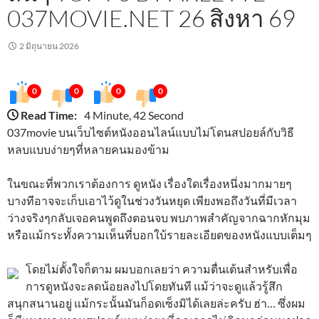
037MOVIE.NET 26 สิงหา 69
2 มิถุนายน 2026
0
0
0
0
Read Time:
4 Minute, 42 Second
037movie บนเว็บไซต์หนังออนไลน์แบบไม่โดนสปอยล์กับวิธี
หลบแบบง่ายๆที่หลายคนมองข้าม
ในขณะที่พวกเราต้องการ ดูหนัง เรื่องใดเรื่องหนึ่งมากมายๆ
บางทีอาจจะเก็บเอาไว้ดูในช่วงวันหยุด เพียงพอถึงวันที่มีเวลา
ว่างจริงๆกลับเจอคนพูดถึงตอนจบ พบภาพสำคัญจากฉากหักมุม
หรือแม้กระทั้งความเห็นที่บอกใบ้รายละเอียดของหนังแบบเต็มๆ
โดยไม่ตั้งใจก็ตาม ผมบอกเลยว่า ความตื่นเต้นสำหรับเพื่อ
การดูหนังจะลดน้อยลงไปโดยทันที แม้ว่าจะดูแล้วรู้สึก
สนุกสนานอยู่ แม้กระนั้นมันก็อดเซ็งมิได้เลยล่ะครับ ฮ่า… ซึ่งผม