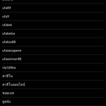
ufa89
ufa9
ufabet
ufabetxx
ufafox88
ufasexygame
ufawinner88
vip168sa
คาสิโน
คาสิโนออนไลน์
ซอยเบท
ดูหนัง