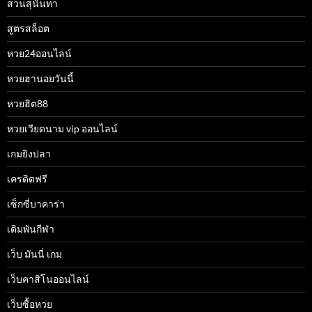
สวนสุนันทา
สูตรสล็อต
หวย24ออนไลน์
หวยฮานอยวันนี้
หวยฮิต88
หวยเวียดนาม vip ออนไลน์
เกมยิงปลา
เครดิตฟรี
เซ็กซี่บาคาร่า
เดิมพันกีฬา
เว็บ มันนี่ เกม
เว็บคาสิโนออนไลน์
เว็บซื้อหวย