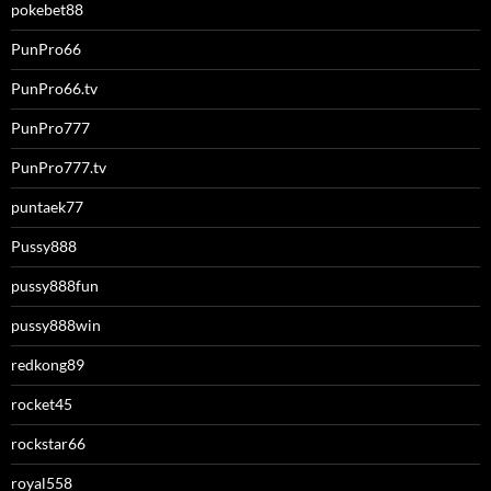
pokebet88
PunPro66
PunPro66.tv
PunPro777
PunPro777.tv
puntaek77
Pussy888
pussy888fun
pussy888win
redkong89
rocket45
rockstar66
royal558