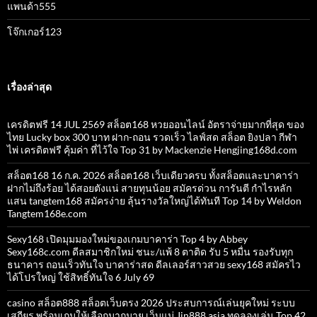
แพนด้า555
โจ๊กเกอร์123
เรื่องล่าสุด
เครดิตฟรี 14 JUL 2569 สล็อต168 หวยออนไลน์ อัตราจ่ายมากที่สุด ของ
ไทย Lucky box 300 บาท ฝาก-ถอน รวดเร็ว ไลฟ์สด สล็อต ยิงปลา กีฬา
ไพ่ เครดิตฟรี คุ้มค่า ที่ไว้ใจ Top 31 by Mackenzie Hengjing168d.com
สล็อต168 16 ก.ค. 2026 สล็อต168 เว็บเดียวครบ ทั้งสล็อตและบาคาร่า
ฝากไม่ถึงร้อย ได้สอยตังแน่ สายทุนน้อย สมัครด่วน การันตี กำไรหลัก
แสน tangtem168 สมัครง่าย ลุ้นรางวัลใหญ่ได้ทันที Top 14 by Weldon
Tangtem168e.com
Sexy168 เปิดมุมมองใหม่ของเกมบาคาร่า Top 4 by Abbey
Sexy168c.com ดีลสมาชิกใหม่ ชนะ/แพ้ 8 ตาติด รับ 5 หมื่น รองรับทุก
ธนาคาร ถอนเร็วทันใจ บาคาร่าสด ดีลเลอร์สาวสวย sexy168 สมัครไว
ได้โปรใหญ่ ใช้สิทธิ์ทันใจ 6 July 69
casino สล็อต888 สล็อตเว็บตรง 2026 ประสบการณ์เล่นยุคใหม่ ระบบ
เสถียร พร้อมเกมให้เลือกมากมาย เว็บแม่ Jin888.asia ทดลองเล่น Top 42