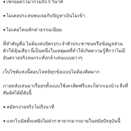
• เช็กยอดไวมากไม่ถึง 5 วินาที
• ไม่เคยประสบพบเจอกับปัญหาเงินไม่เข้า
• ไม่เคยโดนหักค่าธรรมเนียม
ที่สำคัญคือ ไม่ต้องส่งบัตรประจำตัวประชาชนหรือข้อมูลส่วน
ตัวให้ลุ้นเสียว นี่เป็นหนึ่งในเหตุผลที่ทำให้เกิดความรู้สึกว่าไม่มี
อันตรายจริงจนกระทั่งกล้าเล่นแบบยาวๆ
เว็บไซต์แห่งนี้ตอบโจทย์ทุกข้อแบบไม่ต้องคิดมาก
ภายหลังเล่นมาเรื่อยๆทั้งแบบใช้เครดิตฟรีและก็ฝากเองบ้าง สิ่งที่
สัมผัสได้มีดังนี้
• สมัครง่ายจริง ไม่ถึงนาที
• แจกโบนัสตั้งแต่ยังไม่ฝาก หายากมากมายในสมัยปัจจุบันนี้