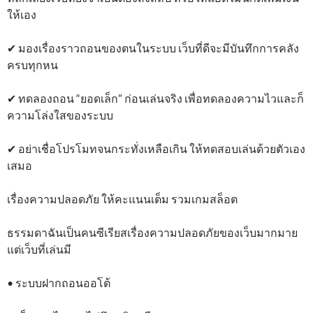
ให้เอง
✔ มองเรื่องราวถอนของตนในระบบ เว็บที่ดีจะมีบันทึกการคลัง
ครบทุกหน
✔ ทดลองถอน “ยอดเล็ก” ก่อนเล่นจริง เพื่อทดลองความไวและก็
ความโล่งใสของระบบ
✔ อย่าเชื่อโปรโมทจนกระทั่งเหลือเกิน ให้ทดสอบเล่นด้วยตัวเอง
เสมอ
เรื่องความปลอดภัย ให้คะแนนเต็ม รวมเกมสล็อต
ธรรมดาฉันเป็นคนซีเรียสเรื่องความปลอดภัยของเว็บมากมาย
แต่เว็บที่เล่นมี
• ระบบฝากถอนออโต้