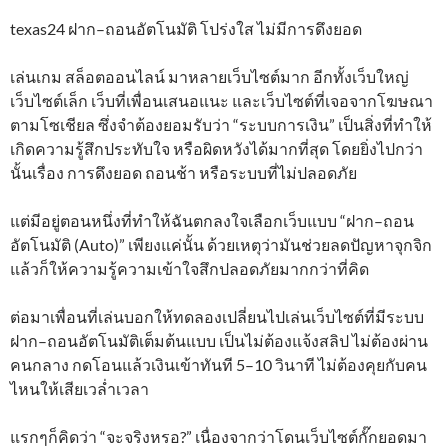
texas24 ฝาก–ถอนอัตโนมัติ โปร่งใส ไม่มีการดึงยอด
เล่นเกม สล็อตออนไลน์ มาหลายเว็บไซต์มาก อีกทั้งเว็บใหญ่
เว็บไซต์เล็ก เว็บที่เพื่อนเสนอแนะ และเว็บไซต์ที่เจอจากโฆษณา
ตามโซเชียล ซึ่งจำต้องยอมรับว่า “ระบบการเงิน” เป็นสิ่งที่ทำให้
เกิดความรู้สึกประทับใจ หรือผิดหวังได้มากที่สุด โดยยิ่งไปกว่า
นั้นเรื่อง การดึงยอด ถอนช้า หรือระบบที่ไม่ปลอดภัย
แต่มีอยู่ตอนหนึ่งที่ทำให้ฉันตกลงใจเลือกเว็บแบบ “ฝาก–ถอน
อัตโนมัติ (Auto)” เพียงแค่นั้น ด้วยเหตุว่ามันช่วยลดปัญหาจุกจิก
แล้วก็ให้ความรู้ความเข้าใจสึกปลอดภัยมากกว่าที่คิด
ต่อมาเพื่อนที่เล่นบอกให้ทดลองเปลี่ยนไปเล่นเว็บไซต์ที่มีระบบ
ฝาก–ถอนอัตโนมัติเต็มต้นแบบ เป็นไม่ต้องแจ้งสลิป ไม่ต้องผ่าน
คนกลาง กดโอนแล้วเงินเข้าทันที 5–10 วินาที ไม่ต้องคุยกับคน
ไหนให้เสียเวล่ำเวลา
แรกๆก็คิดว่า “จะจริงหรอ?” เนื่องจากว่าโดนเว็บไซต์กั๊กยอดมา