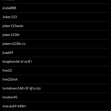
jinda888
Joker123
joker123auto
joker123th
jokers123th.co
juad69
kingdom66 ทางเข้า
live22
live22slot
lockdown168 เข้าสู่ระบบ
london45
macau69 สมัคร