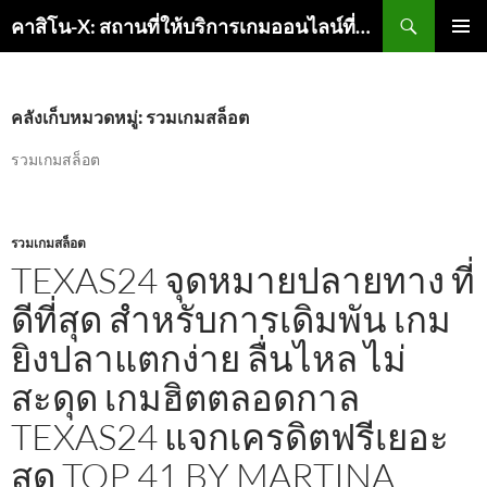
ค้นหา
คาสิโน-X: สถานที่ให้บริการเกมออนไลน์ที่ดีที่สุด
ข้าม
เมนูหลัก
ไป
ยัง
เนื้อหา
คลังเก็บหมวดหมู่: รวมเกมสล็อต
รวมเกมสล็อต
รวมเกมสล็อต
TEXAS24 จุดหมายปลายทาง ที่
ดีที่สุด สำหรับการเดิมพัน เกม
ยิงปลาแตกง่าย ลื่นไหล ไม่
สะดุด เกมฮิตตลอดกาล
TEXAS24 แจกเครดิตฟรีเยอะ
สุด TOP 41 BY MARTINA