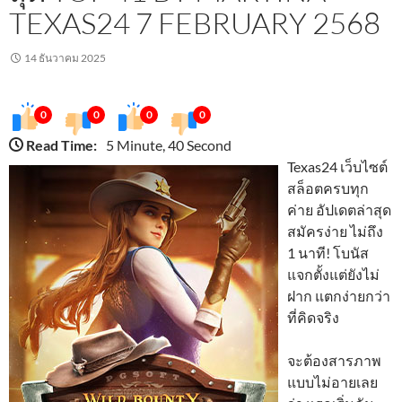
TEXAS24 7 FEBRUARY 2568
14 ธันวาคม 2025
0
0
0
0
Read Time:
5 Minute, 40 Second
Texas24 เว็บไซต์
สล็อตครบทุก
ค่าย อัปเดตล่าสุด
สมัครง่าย ไม่ถึง
1 นาที! โบนัส
แจกตั้งแต่ยังไม่
ฝาก แตกง่ายกว่า
ที่คิดจริง
จะต้องสารภาพ
แบบไม่อายเลย