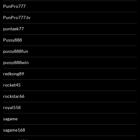
PunPro777
PunPro777.tv
puntaek77
Pussy888
pussy888fun
pussy888win
redkong89
rocket45
rockstar66
royal558
sagame
sagame168