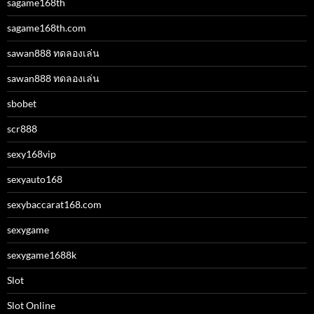
sagame168th
sagame168th.com
sawan888 ทดลองเล่น
sawan888 ทดลองเล่น
sbobet
scr888
sexy168vip
sexyauto168
sexybaccarat168.com
sexygame
sexygame1688k
Slot
Slot Online