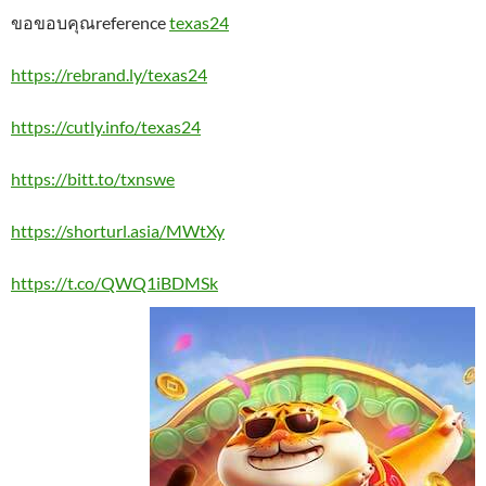
ขอขอบคุณreference
texas24
https://rebrand.ly/texas24
https://cutly.info/texas24
https://bitt.to/txnswe
https://shorturl.asia/MWtXy
https://t.co/QWQ1iBDMSk