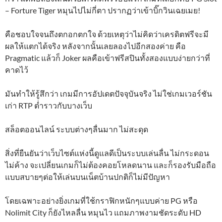
– Forture Tiger หมุนไปไม่กี่ตา ปรากฏว่าเข้าบิ๊กวินเฉยเมย!
คือชอบใจจนถึงตกอกตกใจ ด้วยเหตุว่าไม่คิดว่าเครดิตฟรีจะมี
ผลให้แตกได้จริง หลังจากนั้นเลยลองไปอีกสองค่าย คือ
Pragmatic แล้วก็ Joker ผลคือเข้าฟรีสปินทั้งสองแบบง่ายกว่าที่
คาดไว้
มันทำให้รู้สึกว่า เกมมีการอัปเดตปัจจุบันจริง ไม่ใช่เกมเวอร์ชัน
เก่า RTP ต่ำราวกับบางเว็บ
สล็อตออนไลน์ ระบบต่างๆลื่นมาก ไม่สะดุด
สิ่งที่ยืนยันว่าเว็บไซต์แห่งนี้ดูแลดีเป็นระบบเล่นลื่น ไม่กระดอน
ไม่ค้าง จะเปลี่ยนเกมก็ไม่ต้องคอยโหลดนาน และก็รองรับมือถือ
แบบสบายๆต่อให้เล่นบนเน็ตบ้านปกติก็ไม่มีปัญหา
โดยเฉพาะอย่างยิ่งเกมที่ใช้กราฟิกหนักๆแบบค่าย PG หรือ
Nolimit City ก็ยังไหลลื่น หมุนไว แถมภาพงามชัดระดับ HD