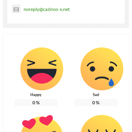
noreply@cazinos-x.net
Happy
Sad
0
%
0
%