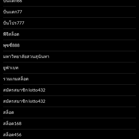
ปั่นแตก66
ปั่นแตก77
ปั่นโปร777
พีจีสล็อต
พุซซี่888
มหาวิทยาลัยสวนสุนันทา
ยูฟ่าเบท
รวมเกมสล็อต
สมัครสมาชิก lotto432
สมัครสมาชิก lotto432
สล็อต
สล็อต168
สล็อต456