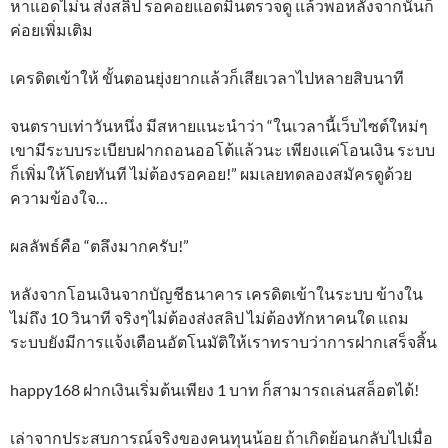
หาแอดไม่น ส่งสลิป รอคอยแอดมินตรวจดู แล้วพอหลังจากนั้นก็
ค่อยเพิ่มเติม
เครดิตเข้าให้ ขั้นตอนยุ่งยากแล้วก็เสียเวลาไปหลายสิบนาที
จนตราบเท่าวันหนึ่ง มีสหายแนะนำว่า “ในเวลานี้เว็บไซต์ใหม่ๆ
เขามีระบบระเบียบฝากถอนออโต้แล้วนะ เพียงแค่โอนเงิน ระบบ
ก็เพิ่มให้โดยทันที ไม่ต้องรอคอย!” ผมเลยทดลองสมัครดูด้วย
ความข้องใจ…
ผลลัพธ์คือ “ตลึงมากครับ!”
หลังจากโอนเงินจากบัญชีธนาคาร เครดิตเข้าในระบบ ข้างใน
ไม่ถึง 10 วินาที จริงๆไม่ต้องส่งสลิป ไม่ต้องทักหาคนใด แถม
ระบบยังมีการแจ้งเตือนอัตโนมัติให้เราทราบว่าการฝากเสร็จสิ้น
happy168 ฝากเงินเริ่มต้นเพียง 1 บาท ก็สามารถเล่นสล็อตได้!
เล่าจากประสบการณ์จริงของคนทุนน้อย ถ้าเกิดย้อนกลับไปเมื่อ