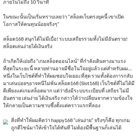
ภายในไม่ถึง 10 วินาที
ในขณะนั้นเป็นเริ่มทราบเลยว่า “สล็อตเว็บตรงยุคนี้ เขาเปิด
โอกาสให้คนทุนน้อยจริงๆ”
สล็อต168 สนุกได้ไม่มีเบื่อ! ระบบเสถียรรวมทั้งไม่มีอันตราย!
สล็อตเล่นง่ายได้เงินจริง
ถ้าเกิดให้เอ่ยถึง “เกมสล็อตออนไลน์” ที่กำลังเดินทางมาแรง
ที่สุดในระยะนี้ หลายท่านอาจมีชื่อในใจอยู่แล้ว แต่สำหรับผม…
หนึ่งในเว็บไซต์ที่ทำให้ผมชอบใจเยอะที่สุด รวมทั้งต้องการกลับ
มาเล่นบ่อยๆอาจหนีไม่พ้น สล็อต168 (Slot168) เว็บไซต์ที่ไม่ได้มี
ดีเพียงแค่เกมสล็อตมาก แต่ว่ายังมีระบบระเบียบที่ เสถียร ไม่มี
อันตราย เล่นง่าย ได้เงินจริง กล่าวได้ว่าเปลี่ยนจากความข้องใจ
ให้กลายเป็นความซาบซึ้งตั้งแต่คราวแรกที่ลอง
สิ่งที่ทำให้ผมคิดว่า happy168 “เล่นง่าย” จริงๆก็คือ ทุกเกม
ถูกดีไซน์มาให้เข้าใจได้ทันที ไม่ต้องมีพื้นฐานก็เล่นได้