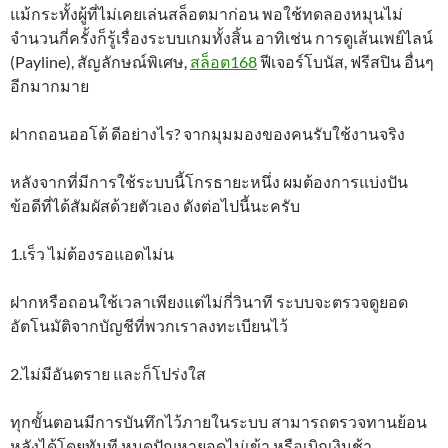
แม้กระทั้งผู้ที่ไม่เคยเล่นสล็อตมาก่อน พอใช้ทดลองหมุนไม่
จำนวนกี่ครั้งก็รู้เรื่องระบบเกมทั้งสิ้น อาทิเช่น การดูเส้นเพย์ไลน์
(Payline), สัญลักษณ์พิเศษ,
สล็อต168
ฟีเจอร์โบนัส, ฟรีสปิน อื่นๆ
อีกมากมาย
ฝากถอนออโต้ ดีอย่างไร? จากมุมมองของคนรับใช้งานจริง
หลังจากที่มีการใช้ระบบนี้โกรธายะหนึ่ง ผมต้องการแบ่งปัน
ข้อดีที่ได้สัมผัสด้วยตัวเอง ดังต่อไปนี้นะครับ
1.เร็ว ไม่ต้องรอแอดไม่น
ฝากหรือถอนใช้เวลาเพียงแต่ไม่กี่วินาที ระบบจะตรวจดูยอด
อัตโนมัติจากบัญชีที่พวกเราลงทะเบียนไว้
2.ไม่มีอันตราย และก็โปร่งใส
ทุกขั้นตอนมีการบันทึกไว้ภายในระบบ สามารถตรวจทานย้อน
หลังได้โดยทันที หมดปัญหายอดไม่เข้า หรือเบิกเงินช้า