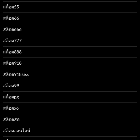
สล็อต55
สล็อต66
สล็อต666
สล็อต777
สล็อต888
สล็อต918
สล็อต918kiss
สล็อต99
สล็อตpg
สล็อตxo
สล็อตสด
สล็อตออนไลน์