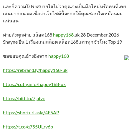
และก็ความโปร่งสบายใสไม่ว่าคุณจะเป็นมือใหม่หรือคนที่เคย
เล่นมาก่อน ผมเชื่อว่าเว็บไซต์นี้จะก่อให้คุณชอบใจเหมือนผม
แน่นอน
ค่ายดังทุกค่าย สล็อต168
happy168
.uk 28 December 2026
Shayne ยืน 1 เรื่องเกมสล็อต สล็อต168แตกทุกชั่วโมง Top 19
ขอขอบคุณอ้างอิงจาก
happy168
https://rebrand.ly/happy168-uk
https://cutly.info/happy168-uk
https://bitt.to/7jafvc
https://shorturl.asia/4F5AP
https://t.co/q755ULrv6b