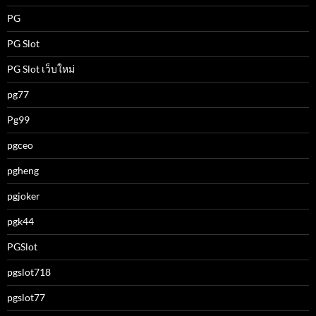
PG
PG Slot
PG Slot เว็บใหม่
pg77
Pg99
pgceo
pgheng
pgjoker
pgk44
PGSlot
pgslot718
pgslot77