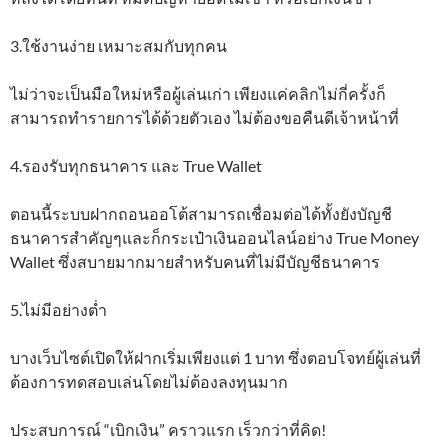
3.ใช้งานง่าย เหมาะสมกับทุกคน
ไม่ว่าจะเป็นมือใหม่หรือผู้เล่นเก่า เพียงแค่คลิกไม่กี่ครั้งก็
สามารถทำรายการได้ด้วยตัวเอง ไม่ต้องขอคืนดีเจ้าหน้าที่
4.รองรับทุกธนาคาร และ True Wallet
ตอนนี้ระบบฝากถอนออโต้สามารถเชื่อมต่อได้ทั้งยังบัญชี
ธนาคารสำคัญๆและก็กระเป๋าเงินออนไลน์อย่าง True Money
Wallet ซึ่งสบายมากมายสำหรับคนที่ไม่มีบัญชีธนาคาร
5.ไม่มีอย่างต่ำ
บางเว็บไซต์เปิดให้ฝากเริ่มเพียงแต่ 1 บาท ซึ่งตอบโจทย์ผู้เล่นที่
ต้องการทดสอบเล่นโดยไม่ต้องลงทุนมาก
ประสบการณ์ “เบิกเงิน” คราวแรก เร็วกว่าที่คิด!