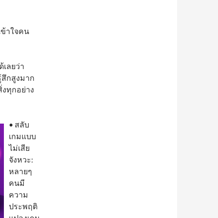
าเข้าใจคน
ด้เลยว่า
้สึกสูงมาก
่งทุกอย่าง
• สลับ
เกมแบบ
ไม่เสีย
จังหวะ:
หลายๆ
คนมี
ความ
ประพฤติ
แปลงเกม