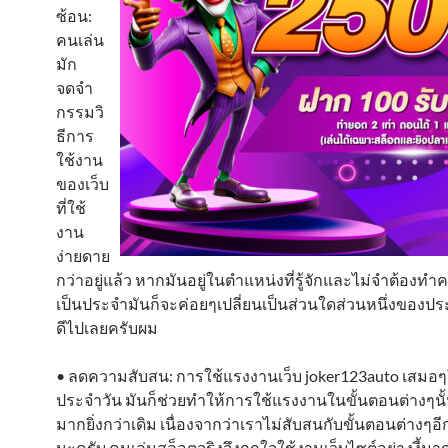
ซ้อน:
คนเล่น
มัก
จดจำ
กรรมวิ
ธีการ
ใช้งาน
ของเว็บ
ที่ใช้
งาน
ง่ายดาย
กว่าอยู่แล้ว หากมันอยู่ในตำแหน่งที่รู้จักและไม่จำต้องทำ
เป็นประจำมันก็จะค่อยๆเปลี่ยนเป็นส่วนใดส่วนหนึ่งของปร
ดีไปเลยครับผม
• ลดความสับสน: การใช้แรงงานเว็บ joker123auto เสมอๆ
ประจำวัน มันก็ช่วยทำให้การใช้แรงงานในขั้นตอนต่างๆนั
มากยิ่งกว่าเดิม เนื่องจากว่าเราไม่สับสนกับขั้นตอนต่างๆอี
นะครับ คนเล่นสล็อตจริงจึงถูกใจใช้งานเว็บไซต์อย่างงี้มากย