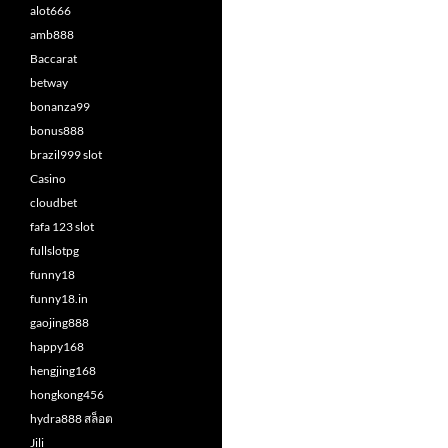
alot666
amb888
Baccarat
betway
bonanza99
bonus888
brazil999 slot
Casino
cloudbet
fafa 123 slot
fullslotpg
funny18
funny18.in
gaojing888
happy168
hengjing168
hongkong456
hydra888 สล็อต
Jili