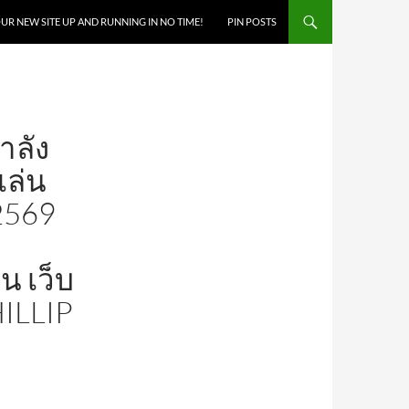
OUR NEW SITE UP AND RUNNING IN NO TIME!
PIN POSTS
ำลัง
เล่น
 2569
 เว็บ
HILLIP