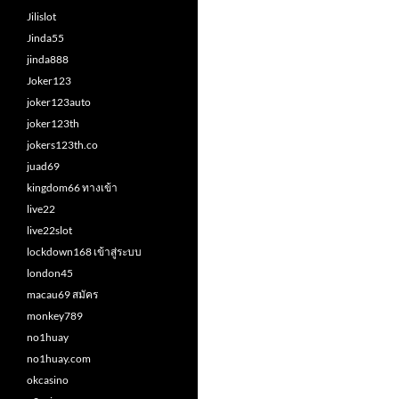
Jilislot
Jinda55
jinda888
Joker123
joker123auto
joker123th
jokers123th.co
juad69
kingdom66 ทางเข้า
live22
live22slot
lockdown168 เข้าสู่ระบบ
london45
macau69 สมัคร
monkey789
no1huay
no1huay.com
okcasino