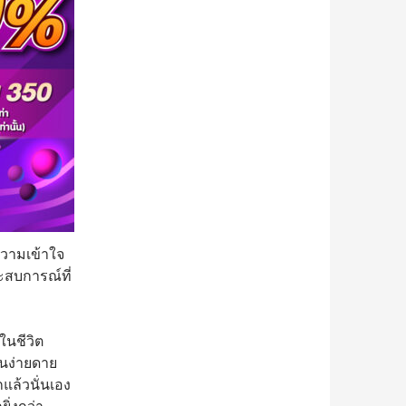
ความเข้าใจ
ะสบการณ์ที่
ในชีวิต
้นง่ายดาย
กแล้วนั่นเอง
ิ่งกว่า