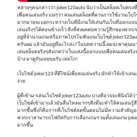
หลายๆคนกล่าวว่า joker123auto นับว่าเป็นสล็อตเว็บตรง
เพื่อคนเล่นจริง แน่ๆว่า คนเล่นสล็อตที่ผ่านการใช้งานเว็บ
มากมายจะแยกระหว่างเว็บที่มีเกมให้เล่นกับเว็บที่ออกแบ
เล่นจริงๆได้ค่อนข้างเร็ว สิ่งที่ส่งผลต่อความรู้สึกของพวกเรา
อยู่ที่จำนวนเกมหรือภาพโปรโมชันบนเว็บไซต์ joker123au
ครับผม แล้วมันอยู่ที่อะไรล่ะ? ในบทความนี้ ผมจะพาคุณมา
เล่นสล็อตจริงๆสังเกตว่าเว็บแห่งนี้ออกแบบเพื่อคนเล่นจริ
บ้าง มาดูกันเลยขอรับ เลทโก!
เว็บไซต์ joker123 ที่ดีไซน์เพื่อคนเล่นจริง มักทำให้เข้าเล่
ง่าย
ผู้ที่เข้ามาเล่นเว็บไซต์ joker123auto บางทีอาจจะพินิจได้ว่
เว็บไซต์เข้ามาแล้วมันลื่นไหลมากๆสิ่งที่จะทำให้คนเล่นรู้ส
มากขึ้นซึ่งก็คือการที่เว็บไซต์ลดขั้นตอนไม่มีความสำคัญ
พวกเราสามารถโฟกัสกับการเลือกเกมรวมทั้งเล่นเกม joke
มากขึ้น