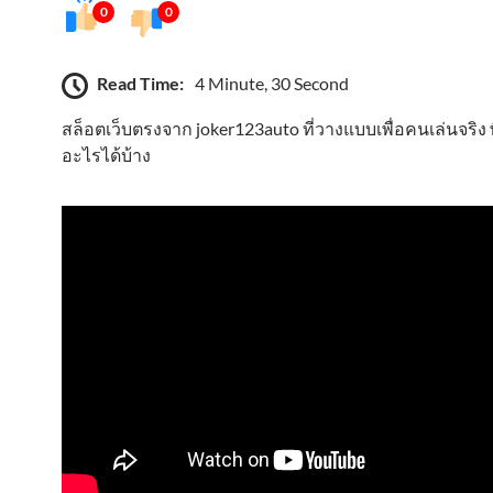
0
0
Read Time:
4 Minute, 30 Second
สล็อตเว็บตรงจาก joker123auto ที่วางแบบเพื่อคนเล่นจริง 
อะไรได้บ้าง