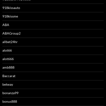
918kissauto
918kissme
ABA
ABAGroup2
allbet24hr
alot66
alot666
amb888
Baccarat
betway
bonanza99
bonus888