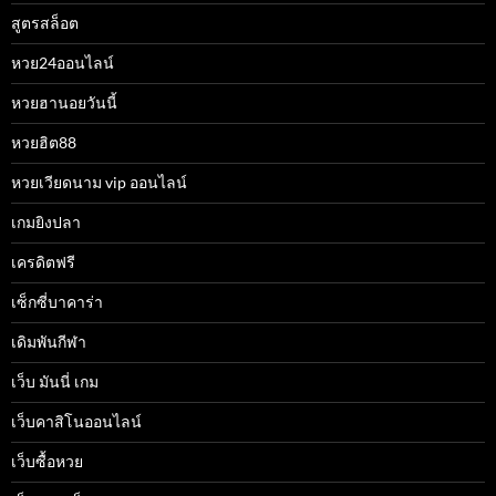
สูตรสล็อต
หวย24ออนไลน์
หวยฮานอยวันนี้
หวยฮิต88
หวยเวียดนาม vip ออนไลน์
เกมยิงปลา
เครดิตฟรี
เซ็กซี่บาคาร่า
เดิมพันกีฬา
เว็บ มันนี่ เกม
เว็บคาสิโนออนไลน์
เว็บซื้อหวย