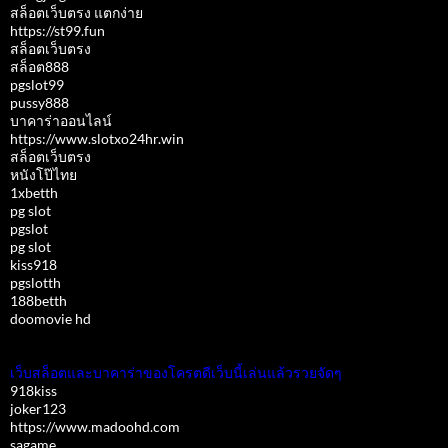
สล็อตเว็บตรง แตกง่าย
https://st99.fun
สล็อตเว็บตรง
สล็อต888
pgslot99
pussy888
บาคาร่าออนไลน์
https://www.slotxo24hr.win
สล็อตเว็บตรง
หนังโป๊ไทย
1xbetth
pg slot
pgslot
pg slot
kiss918
pgslotth
188betth
doomovie hd
เว็บสล็อตและบาคาร่าของโครตดีเว็บนี้เล่นแล้วรวยจัดๆ
918kiss
joker123
https://www.madoohd.com
sagame