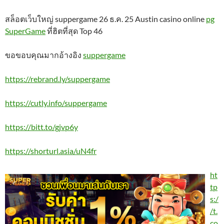
สล็อตเว็บใหญ่ suppergame 26 ธ.ค. 25 Austin casino online
pg
SuperGame
ที่ฮิตที่สุด Top 46
ขอขอบคุณมากอ้างอิง
suppergame
https://rebrand.ly/suppergame
https://cutly.info/suppergame
https://bitt.to/gjvp6y
https://shorturl.asia/uN4fr
ht
tp
s:/
/t.
co