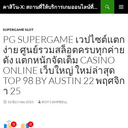
ค้นหา
คาสิโน-X: สถานที่ให้บริการเกมออนไลน์ที่ดีที่สุด
ข้าม
เมนูหลัก
ไป
ยัง
เนื้อหา
SUPERGAME SLOT
PG SUPERGAME เวปไซต์แตก
ง่าย ศูนย์รวมสล็อตครบทุกค่าย
ดัง แตกหนักจัดเต็ม CASINO
ONLINE เว็บใหญ่ ใหม่ล่าสุด
TOP 98 BY AUSTIN 22 พฤศจิก
า 25
10 ธันวาคม 2025
ROY CAMPBELL
0
0