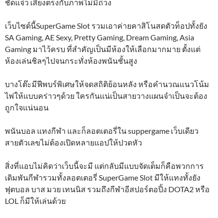
ชัดแจ๋ว เสียงตรงกับภาพไม่มีถ่วง
เว็บไซต์นี้SuperGame Slot รวมเอาค่ายคาสิโนสดตัวท็อปทั้งยัง
SA Gaming, AE Sexy, Pretty Gaming, Dream Gaming, Asia
Gaming มาไว้ครบ ที่สำคัญเป็นมีห้องให้เลือกมากมาย ตั้งแต่
ห้องเล่นชิลๆไปจนกระทั่งห้องพนันชั้นสูง
บางโต๊ะมีฟีพบร์พิเศษให้จดสถิติย้อนหลัง หรือคำนวณแนวโน้ม
ไพ่ให้แบบคร่าวๆด้วย ใครกันแน่เป็นสายวางแผนจำเป็นจะต้อง
ถูกใจแน่นอน
พนันบอล แทงกีฬา และก็ลอตเตอรี่ใน suppergame เว็บเดียว
สายตัวเลขไม่ต้องเปิดหลายแอปให้ปวดหัว
สิ่งที่แอบไม่คิดว่าเว็บนี้จะมี แต่กลับมีแบบจัดเต็มก็คือพวกการ
เดิมพันกีฬารวมทั้งลอตเตอรี่ SuperGame Slot มีให้แทงทั้งยัง
ฟุตบอล บาส มวย เทนนิส รวมถึงกีฬาอีสปอร์ตอปิ้ง DOTA2 หรือ
LOL ก็มีให้เล่นด้วย