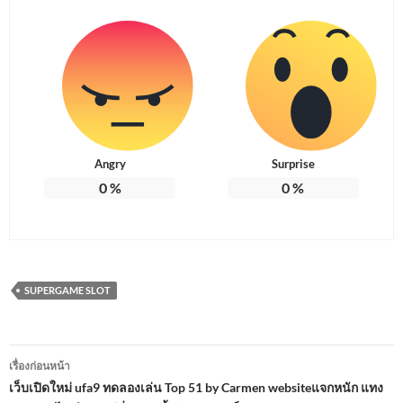
Angry
Surprise
0
%
0
%
SUPERGAME SLOT
เมนู
เรื่องก่อนหน้า
นำทาง
เว็บเปิดใหม่ ufa9 ทดลองเล่น Top 51 by Carmen websiteแจกหนัก แทง