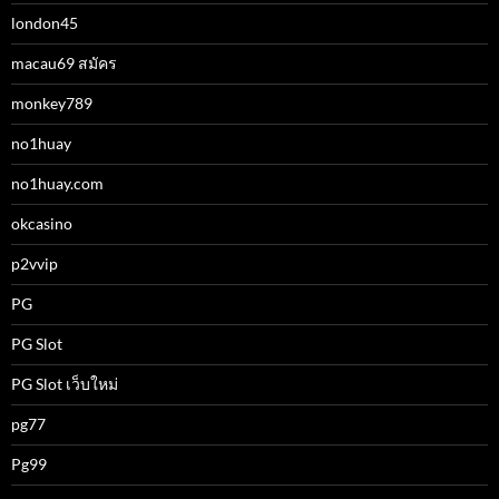
london45
macau69 สมัคร
monkey789
no1huay
no1huay.com
okcasino
p2vvip
PG
PG Slot
PG Slot เว็บใหม่
pg77
Pg99