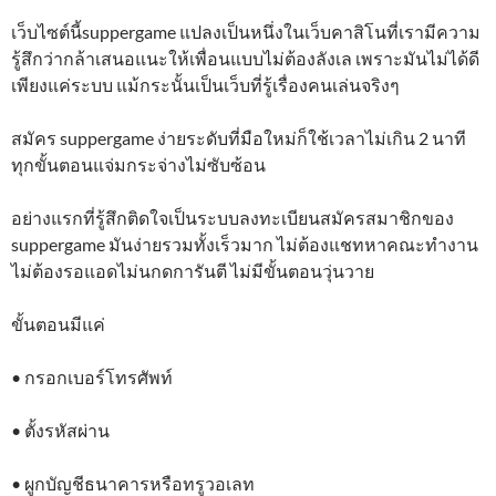
เว็บไซต์นี้suppergame แปลงเป็นหนึ่งในเว็บคาสิโนที่เรามีความ
รู้สึกว่ากล้าเสนอแนะให้เพื่อนแบบไม่ต้องลังเล เพราะมันไม่ได้ดี
เพียงแค่ระบบ แม้กระนั้นเป็นเว็บที่รู้เรื่องคนเล่นจริงๆ
สมัคร suppergame ง่ายระดับที่มือใหม่ก็ใช้เวลาไม่เกิน 2 นาที
ทุกขั้นตอนแจ่มกระจ่างไม่ซับซ้อน
อย่างแรกที่รู้สึกติดใจเป็นระบบลงทะเบียนสมัครสมาชิกของ
suppergame มันง่ายรวมทั้งเร็วมาก ไม่ต้องแชทหาคณะทำงาน
ไม่ต้องรอแอดไม่นกดการันตี ไม่มีขั้นตอนวุ่นวาย
ขั้นตอนมีแค่
• กรอกเบอร์โทรศัพท์
• ตั้งรหัสผ่าน
• ผูกบัญชีธนาคารหรือทรูวอเลท