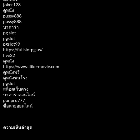
joker123
ดูหนัง
pussy888
pussy888
บาคาร่า
pg slot
pgslot
pgslot99
https://fullslotpg.us/
live22
ดูหนัง
https://www.ilike-movie.com
ดูหนังฟรี
ดูหนังชนโรง
pgslot
สล็อตเว็บตรง
บาคาร่าออนไลน์
punpro777
ซื้อหวยออนไลน์
ความเห็นล่าสุด