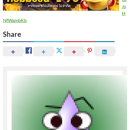
/o
H
NfWambKb
Share