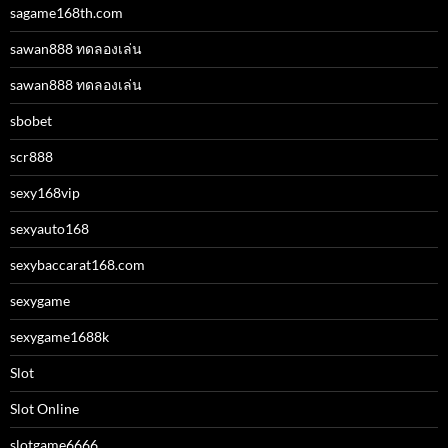
sagame168th.com
sawan888 ทดลองเล่น
sawan888 ทดลองเล่น
sbobet
scr888
sexy168vip
sexyauto168
sexybaccarat168.com
sexygame
sexygame1688k
Slot
Slot Online
slotgame6666