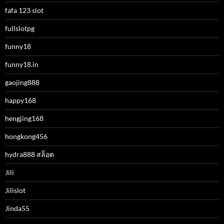
fafa 123 slot
fullslotpg
funny18
funny18.in
gaojing888
happy168
hengjing168
hongkong456
hydra888 สล็อต
Jili
Jilislot
Jinda55