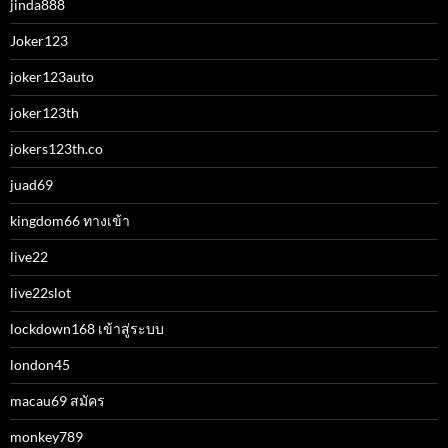
jinda888
Joker123
joker123auto
joker123th
jokers123th.co
juad69
kingdom66 ทางเข้า
live22
live22slot
lockdown168 เข้าสู่ระบบ
london45
macau69 สมัคร
monkey789