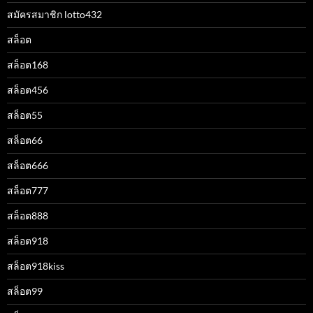
สมัครสมาชิก lotto432
สล็อต
สล็อต168
สล็อต456
สล็อต55
สล็อต66
สล็อต666
สล็อต777
สล็อต888
สล็อต918
สล็อต918kiss
สล็อต99