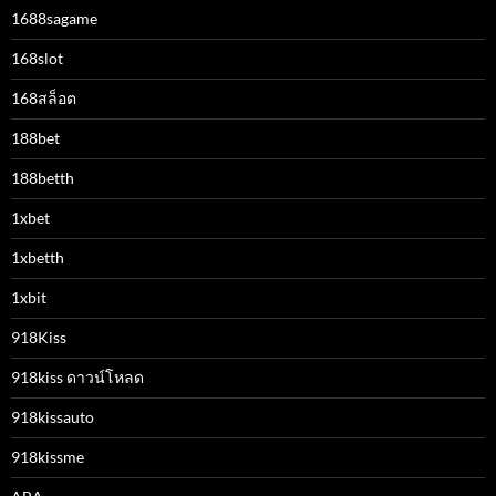
1688sagame
168slot
168สล็อต
188bet
188betth
1xbet
1xbetth
1xbit
918Kiss
918kiss ดาวน์โหลด
918kissauto
918kissme