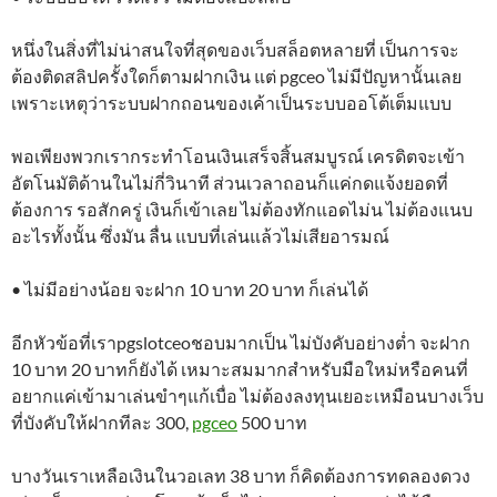
หนึ่งในสิ่งที่ไม่น่าสนใจที่สุดของเว็บสล็อตหลายที่ เป็นการจะ
ต้องติดสลิปครั้งใดก็ตามฝากเงิน แต่ pgceo ไม่มีปัญหานั้นเลย
เพราะเหตุว่าระบบฝากถอนของเค้าเป็นระบบออโต้เต็มแบบ
พอเพียงพวกเรากระทำโอนเงินเสร็จสิ้นสมบูรณ์ เครดิตจะเข้า
อัตโนมัติด้านในไม่กี่วินาที ส่วนเวลาถอนก็แค่กดแจ้งยอดที่
ต้องการ รอสักครู่ เงินก็เข้าเลย ไม่ต้องทักแอดไม่น ไม่ต้องแนบ
อะไรทั้งนั้น ซึ่งมัน ลื่น แบบที่เล่นแล้วไม่เสียอารมณ์
• ไม่มีอย่างน้อย จะฝาก 10 บาท 20 บาท ก็เล่นได้
อีกหัวข้อที่เราpgslotceoชอบมากเป็น ไม่บังคับอย่างต่ำ จะฝาก
10 บาท 20 บาทก็ยังได้ เหมาะสมมากสำหรับมือใหม่หรือคนที่
อยากแค่เข้ามาเล่นขำๆแก้เบื่อ ไม่ต้องลงทุนเยอะเหมือนบางเว็บ
ที่บังคับให้ฝากทีละ 300,
pgceo
500 บาท
บางวันเราเหลือเงินในวอเลท 38 บาท ก็คิดต้องการทดลองดวง