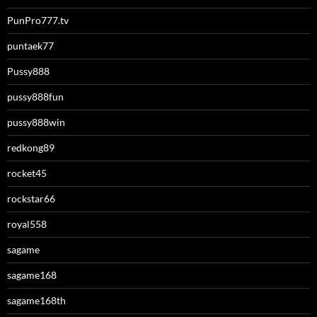
PunPro777.tv
puntaek77
Pussy888
pussy888fun
pussy888win
redkong89
rocket45
rockstar66
royal558
sagame
sagame168
sagame168th