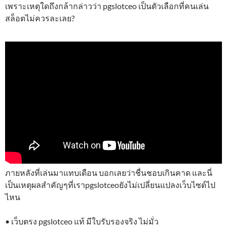
เพราะเหตุใดถึงกล้ากล่าวว่า pgslotceo เป็นตัวเลือกที่คนเล่น
สล็อตไม่ควรละเลย?
ภายหลังที่เล่นมาแทบเดือน บอกเลยว่าชื่นชอบเกินคาด และนี่
เป็นเหตุผลสำคัญๆที่เราpgslotceoยังไม่เปลี่ยนแปลงเว็บไซต์ไป
ไหน
• เว็บตรง pgslotceo แท้ มีใบรับรองจริง ไม่มั่ว