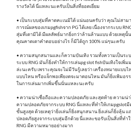
รางวัลได้ นี่แหละนะครับเป็นสิ่งที่ยอดเยี่ยม
• เป็นระบบสุ่มที่คาดคะเนมิได้ แน่นอนครับว่า คุณไม่สาม
การณ์ผลของเกมpgfishจาก PG ได้เลย เนื่องจากระบบ RN
สุ่มที่เดามิได้ มีผลลัพธ์มากยิ่งกว่าล้านล้านแบบ ด้วยเหตุนั้
คุณคาดเดาคำตอบอย่างไร ก็มิได้ถูก 100% แน่ๆนะครับ
• ความสนุกสนานและก็ความบันเทิง รวมทั้งความเป็นระบ
ระบบ RNG มันก็ยิ่งทำให้การเล่นpg slot fishบันเทิงใจเพิ่ม
ล่ะนะครับ เพราะคุณจะไม่มีวันรู้เลยว่า เครื่องหมายแบบไห
แบบไหน หรือแจ็กพอเพียงตจะมาตอนไหน มันก็ยิ่งเพิมอร
ในการเล่นมากเพิ่มขึ้นนั่นแหละนะครับ
• ความน่าเชื่อถือและความปลอดภัย และสุดท้าย ความน่า
ความปลอดภัยจากระบบ RNG นี่แหละที่ทำให้เกมpgslotมี
ขั้นสูงสุด ด้วยเหตุว่ายิ่งเล่นก็ยิ่งสนุกสนาน ยิ่งเล่นก็ยิ่งลุ้
ปลอดภัยสูงจากระบบสุ่มอีกด้วย นี่แหละขอรับเป็นสิ่งที่ทำ
RNG มีความหมายอย่างมาก