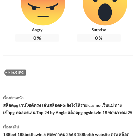
Angry
Surprise
0
%
0
%
ทางเข้าPG
เมนู
เรื่องก่อนหน้า
นำทาง
สล็อตpg เวปไซต์ตรง เล่นสล็อตPG ยังไงให้รวย casino เว็บแม่ ทาง
เข้าpg ทดลองเล่น Top 24 by Angie สล็อตpg pgslot.vin 18 พฤษภาคม 25
เรื่อง
เรื่องต่อไป
188bet 188betth.win 5 พฤษภาคม 2568 188betth website ตรง สล็อต