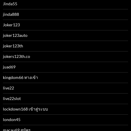
Jinda55
jinda888
Joker123
joker123auto
joker123th
jokers123th.co
juad69
kingdom66 ทางเข้า
live22
live22slot
lockdown168 เข้าสู่ระบบ
london45
macau69 สมัคร