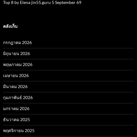
Top 8 by Elena jin55.guru 5 September 69
คลังเก็บ
กรกฎาคม 2026
มิถุนายน 2026
พฤษภาคม 2026
เมษายน 2026
มีนาคม 2026
กุมภาพันธ์ 2026
มกราคม 2026
ธันวาคม 2025
พฤศจิกายน 2025