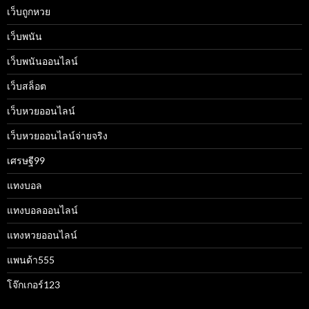
เว็บถูกหวย
เว็บพนัน
เว็บพนันออนไลน์
เว็บสล็อต
เว็บหวยออนไลน์
เว็บหวยออนไลน์จ่ายจริง
เศรษฐี99
แทงบอล
แทงบอลออนไลน์
แทงหวยออนไลน์
แพนด้า555
โจ๊กเกอร์123