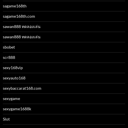
sagame168th
sagame168th.com
sawan888 ทดลองเล่น
sawan888 ทดลองเล่น
sbobet
scr888
sexy168vip
sexyauto168
sexybaccarat168.com
sexygame
sexygame1688k
Slot