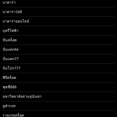
บาคาร่า
บาคาร่า168
บาคาร่าออนไลน์
บุหรีไฟฟ้า
ปั่นสล็อต
ปั่นแตก66
ปั่นแตก77
ปั่นโปร777
พีจีสล็อต
พุซซี่888
มหาวิทยาลัยสวนสุนันทา
ยูฟ่าเบท
รวมเกมสล็อต