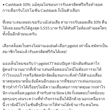
• Cashback 10%: แม้คุณไม่ชอบการรับเครดิตฟรีหรือทำยอด
การเลือกรับโปรโมชั่น Cashback ก็เป็นตัวเลือก
ที่เหมาะสมเลยล่ะขอรับ แม้เล่นเสีย สามารถรับยอดเสีย 10% คืน
ได้เลย ยอมรับได้สูงสุด 5,555 บาท รับได้ทันที ไม่ต้องทำยอดใดๆ
ทั้งนั้นอีกด้วยนะครับ
เลือกสล็อตเว็บตรงไม่ผ่านเอเย่นต์ เลือก pgslot เท่านั้น สมัครเป็น
สมาชิกใหม่แล้วรับเครดิตฟรีกันได้เลย!
มองเห็นไหมขอรับว่า pgslot77 ตอบปัญหานักเดิมพันเท่าไร
ผู้คนจำนวนมากที่เข้ามาเล่นสล็อตออนไลน์ไม่ต้องการจะได้
กำไรแบบเร็วๆหรือจัดหนักจัดเต็มจนกระทั่งทำให้ตัวเองเสี่ยง
ขาดทุนขนาดนั้น ยังมีคนอีกเยอะมากที่ชอบการเล่นเกมแบบ
ชิวๆทำกำไรได้เรื่อยๆไม่มีความเสี่ยงต่อการขาดทุนมากเท่าไร
นัก เกมสล็อต pgslot สำหรับสาย Slow Life ก็เลยตอบโจทย์แบบ
สุดๆแน่ๆ เล่นระหว่างที่ทำกิจกรรมอื่นได้อีกด้วย นอกเหนือจาก
นี้ เรายังมีโปรโมชั่นดีๆอีกมากให้ท่านได้เข้ามารับ คนไหน