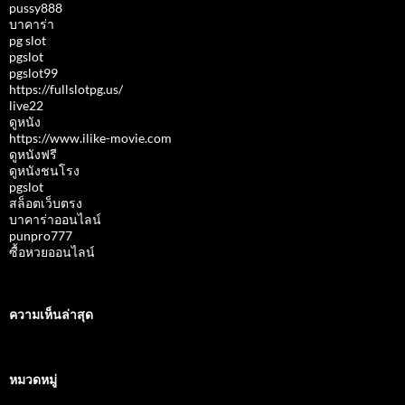
pussy888
บาคาร่า
pg slot
pgslot
pgslot99
https://fullslotpg.us/
live22
ดูหนัง
https://www.ilike-movie.com
ดูหนังฟรี
ดูหนังชนโรง
pgslot
สล็อตเว็บตรง
บาคาร่าออนไลน์
punpro777
ซื้อหวยออนไลน์
ความเห็นล่าสุด
หมวดหมู่