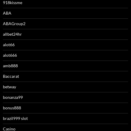
918kissme
ABA
ABAGroup2
allbet24hr
alot66
alot666
amb888
Baccarat
betway
bonanza99
bonus888
brazil999 slot
Casino