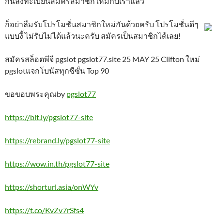
กันลงทะเบียนสมัครสมาชิกใหม่กับเราแล้ว
ก็อย่าลืมรับโปรโมชั่นสมาชิกใหม่กันด้วยครับ โปรโมชั่นดีๆ
แบบงี้ ไม่รับไม่ได้แล้วนะครับ สมัครเป็นสมาชิกได้เลย!
สมัครสล็อตพีจี pgslot pgslot77.site 25 MAY 25 Clifton ใหม่
pgslotแจกโบนัสทุกซีซั่น Top 90
ขอขอบพระคุณby
pgslot77
https://bit.ly/pgslot77-site
https://rebrand.ly/pgslot77-site
https://wow.in.th/pgslot77-site
https://shorturl.asia/onWYv
https://t.co/KvZv7rSfs4