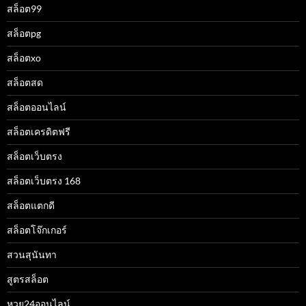
สล็อต99
สล็อตpg
สล็อตxo
สล็อตสด
สล็อตออนไลน์
สล็อตเครดิตฟรี
สล็อตเว็บตรง
สล็อตเว็บตรง 168
สล็อตแตกดี
สล็อตโจ๊กเกอร์
สวนสุนันทา
สูตรสล็อต
หวย24ออนไลน์