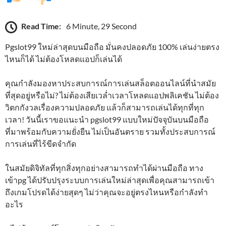
Read Time:
6 Minute, 29 Second
Pgslot99 ใหม่ล่าสุดบนมือถือ มั่นคงปลอดภัย 100% เล่นง่ายตรง
ไหนก็ได้ ไม่ต้องโหลดแอปก็เล่นได้
คุณกำลังมองหาประสบการณ์การเล่นสล็อตออนไลน์ที่นำสมัย
ที่สุดอยู่หรือไม่? ไม่ต้องเสียเวล่ำเวลาโหลดแอปพลิเคชัน ไม่ต้อง
วิตกกังวลเรื่องความปลอดภัย แล้วก็สามารถเล่นได้ทุกที่ทุก
เวลา! วันนี้เราขอแนะนำ pgslot99 แบบใหม่ปัจจุบันบนมือถือ
ที่มาพร้อมกับความยั่งยืน ไม่เป็นอันตราย รวมทั้งประสบการณ์
การเล่นที่ไร้ขีดจำกัด
ในสมัยดิจิทัลที่ทุกสิ่งทุกอย่างสามารถทำได้ผ่านมือถือ ทาง
เข้าpg ได้ปรับปรุงระบบการเล่นใหม่ล่าสุดเพื่อคุณสามารถเข้า
ถึงเกมโปรดได้ง่ายสุดๆ ไม่ว่าคุณจะอยู่ตรงไหนหรือกำลังทำ
อะไร