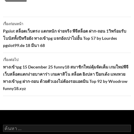
เมนู
เรื่องก่อนหน้า
นำทาง
Pgslot สล็อตเว็บตรง แตกหนัก จ่ายจริง พีจีสล็อต ฝาก-ถอน 1วิพร้อมรับ
โบนัสทั้งปีหรือยัง ทางเข้าpg แจกอังเปาไม่อั้น Top 57 by Lourdes
เรื่อง
pgslot99.de 18 มีนา 68
เรื่องต่อไป
ทางเข้าpg 15 December 25 funny18 สมาชิกใหม่คุ้มจัดเต็ม เกมใหม่พีจี
เว็บสล็อตแตกง่ายบาคาร่า เกมคาสิโน สล็อต ยิงปลา ป๊อกเด้ง แทงหวย
ทางเข้าpg ฝาก-ถอน ด้วยตัวเองไม่ต้องรอแอดมิน Top 92 by Woodrow
funny18.xyz
ค้นหา
สำหรับ: