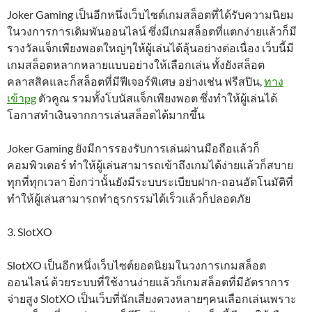
Joker Gaming เป็นอีกหนึ่งเว็บไซต์เกมสล็อตที่ได้รับความนิยม
ในวงการการเดิมพันออนไลน์ ซึ่งมีเกมสล็อตที่แตกง่ายแล้วก็มี
รางวัลแจ็กเพียงพอตใหญ่ๆให้ผู้เล่นได้ลุ้นอย่างต่อเนื่อง เว็บนี้มี
เกมสล็อตหลากหลายแบบอย่างให้เลือกเล่น ทั้งยังสล็อต
คลาสสิคและก็สล็อตที่มีฟีเจอร์พิเศษ อย่างเช่น ฟรีสปิน,
ทาง
เข้าpg
ตัวคูณ รวมทั้งโบนัสแจ็กเพียงพอต ซึ่งทำให้ผู้เล่นได้
โอกาสทำเงินจากการเล่นสล็อตได้มากขึ้น
Joker Gaming ยังมีการรองรับการเล่นผ่านมือถือแล้วก็
คอมพิวเตอร์ ทำให้ผู้เล่นสามารถเข้าถึงเกมได้ง่ายแล้วก็สบาย
ทุกที่ทุกเวลา ยิ่งกว่านั้นยังมีระบบระเบียบฝาก-ถอนอัตโนมัติที่
ทำให้ผู้เล่นสามารถทำธุรกรรมได้เร็วแล้วก็ปลอดภัย
3. SlotXO
SlotXO เป็นอีกหนึ่งเว็บไซต์ยอดนิยมในวงการเกมสล็อต
ออนไลน์ ด้วยระบบที่ใช้งานง่ายแล้วก็เกมสล็อตที่มีอัตราการ
จ่ายสูง SlotXO เป็นเว็บที่นักเสี่ยงดวงหลายๆคนเลือกเล่นเพราะ