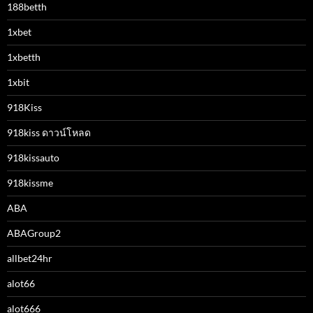
188betth
1xbet
1xbetth
1xbit
918Kiss
918kiss ดาวน์โหลด
918kissauto
918kissme
ABA
ABAGroup2
allbet24hr
alot66
alot666