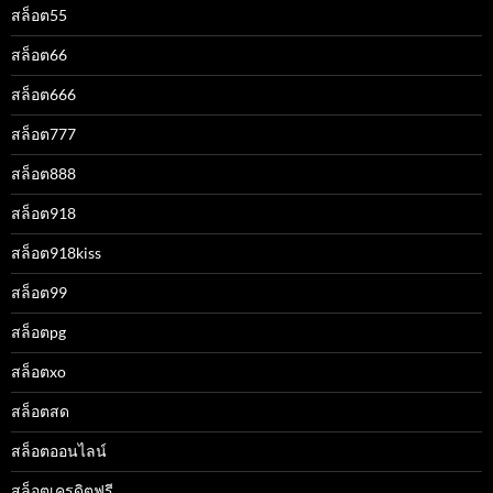
สล็อต55
สล็อต66
สล็อต666
สล็อต777
สล็อต888
สล็อต918
สล็อต918kiss
สล็อต99
สล็อตpg
สล็อตxo
สล็อตสด
สล็อตออนไลน์
สล็อตเครดิตฟรี