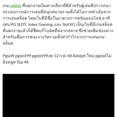
เกม
pgslot
ที่แตกง่ายเป็นทางเลือกที่ดีสำหรับผู้เล่นที่ปรารถนา
ประสบการณ์การเล่นที่สนุกสนานรวมทั้งได้โอกาสทำเงินจาก
การเล่นสล็อต โดยเว็บที่มีชื่อในแวดวงการพนันออนไลน์ อาทิ
เช่น PG SLOT, Joker Gaming, และ SlotXO เป็นเว็บที่มีเกมสล็อต
ที่แตกง่ายแล้วก็มีฟีพบร์โบนัสที่หลากหลาย ซึ่งช่วยเพิ่มช่องทาง
สำหรับเพื่อการชนะรางวัลรวมทั้งทำกำไรจากการเล่นเกม
สล็อต
Pgsoft pgslot99 pgslot99.de 12 ก.พ. 68 Adolph ใหม่ pgslotไม่
ล็อคยูส Top 48