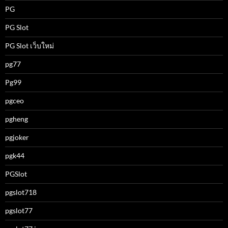
PG
PG Slot
PG Slot เว็บใหม่
pg77
Pg99
pgceo
pgheng
pgjoker
pgk44
PGSlot
pgslot718
pgslot77