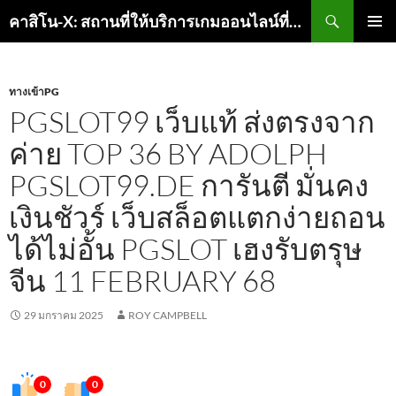
ค้นหา
คาสิโน-X: สถานที่ให้บริการเกมออนไลน์ที่ดีที่สุด
ข้าม
เมนูหลัก
ไป
ยัง
เนื้อหา
ทางเข้าPG
PGSLOT99 เว็บแท้ ส่งตรงจาก
ค่าย TOP 36 BY ADOLPH
PGSLOT99.DE การันตี มั่นคง
เงินชัวร์ เว็บสล็อตแตกง่ายถอน
ได้ไม่อั้น PGSLOT เฮงรับตรุษ
จีน 11 FEBRUARY 68
29 มกราคม 2025
ROY CAMPBELL
0
0