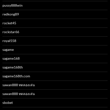
pussy888win
redkong89
rocket45
rockstar66
royal558
sagame
sagame168
sagame168th
sagame168th.com
sawan888 ทดลองเล่น
sawan888 ทดลองเล่น
sbobet