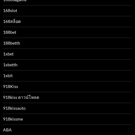
168slot
168สล็อต
188bet
188betth
1xbet
1xbetth
1xbit
918Kiss
918kiss ดาวน์โหลด
918kissauto
918kissme
ABA