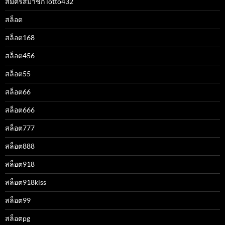
สมัครสมาชิก lotto432
สล็อต
สล็อต168
สล็อต456
สล็อต55
สล็อต66
สล็อต666
สล็อต777
สล็อต888
สล็อต918
สล็อต918kiss
สล็อต99
สล็อตpg