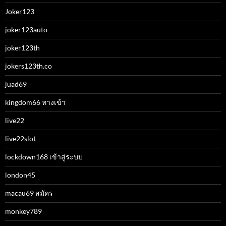
Joker123
joker123auto
joker123th
jokers123th.co
juad69
kingdom66 ทางเข้า
live22
live22slot
lockdown168 เข้าสู่ระบบ
london45
macau69 สมัคร
monkey789