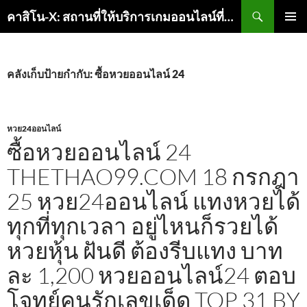
ค้นหา
คาสิโน-X: สถานที่ให้บริการเกมออนไลน์ที่ดีที่สุด
ข้าม
เมนูหลัก
ไป
ยัง
เนื้อหา
คลังเก็บป้ายกำกับ: ซื้อหวยออนไลน์ 24
หวย24ออนไลน์
ซื้อหวยออนไลน์ 24
THETHAO99.COM 18 กรกฎา
25 หวย24ออนไลน์ แทงหวยได้
ทุกที่ทุกเวลา อยู่ไหนก็รวยได้
หวยหุ้น ฝันดี ต้องรีบแทง บาท
ละ 1,200 หวยออนไลน์24 ตอบ
โจทย์คนรักเลขเด็ด TOP 31 BY