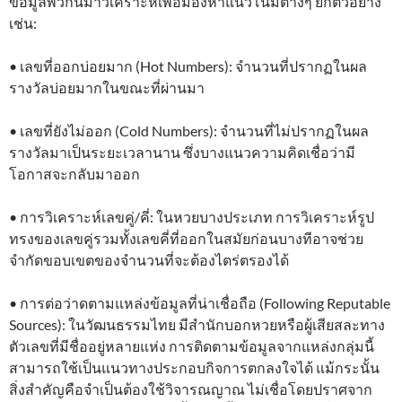
ข้อมูลพวกนี้มาวิเคราะห์เพื่อมองหาแนวโน้มต่างๆ ยกตัวอย่าง
เช่น:
• เลขที่ออกบ่อยมาก (Hot Numbers): จำนวนที่ปรากฏในผล
รางวัลบ่อยมากในขณะที่ผ่านมา
• เลขที่ยังไม่ออก (Cold Numbers): จำนวนที่ไม่ปรากฏในผล
รางวัลมาเป็นระยะเวลานาน ซึ่งบางแนวความคิดเชื่อว่ามี
โอกาสจะกลับมาออก
• การวิเคราะห์เลขคู่/คี่: ในหวยบางประเภท การวิเคราะห์รูป
ทรงของเลขคู่รวมทั้งเลขคี่ที่ออกในสมัยก่อนบางทีอาจช่วย
จำกัดขอบเขตของจำนวนที่จะต้องไตร่ตรองได้
• การต่อว่าดตามแหล่งข้อมูลที่น่าเชื่อถือ (Following Reputable
Sources): ในวัฒนธรรมไทย มีสำนักบอกหวยหรือผู้เสียสละทาง
ตัวเลขที่มีชื่ออยู่หลายแห่ง การติดตามข้อมูลจากแหล่งกลุ่มนี้
สามารถใช้เป็นแนวทางประกอบกิจการตกลงใจได้ แม้กระนั้น
สิ่งสำคัญคือจำเป็นต้องใช้วิจารณญาณ ไม่เชื่อโดยปราศจาก