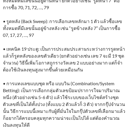
ทั้งหมดที่มีเลขนั้นอยู่ด้านหน้า ยกตัวอย่างเช่น “รูดหน้า 7” คือ
การซื้อ 70, 71, 72, …, 79
• รูดหลัง (Back Sweep): การเลือกเลขหลักมา 1 ตัว แล้วซื้อเลข
ทั้งหมดที่มีเลขนั้นอยู่ข้างหลัง เช่น “รูดข้างหลัง 7” เป็นการซื้อ
07, 17, 27, …, 97
• เทคนิค 19 ประตู: เป็นการประสมประสานระหว่างการรูดหน้า
แล้วก็รูดหลังของเลขตัวเดียว (ยกตัวอย่างเช่น เลข 7 จะมี 19 ชุด
จำนวน) วิธีนี้เพิ่มโอกาสถูกรางวัลเลข 2 แบบอย่างมาก แต่ก็จำ
ต้องใช้เงินลงทุนสูงมากขึ้นด้วยเหมือนกัน
• การแทงเลขแบบชุด หรือ แบบวิน (Combination/System
Betting): เป็นการเลือกกลุ่มตัวเลขป้อมปราการใจมาปริมาณ
หนึ่ง (ตัวอย่างเช่น 5-6 ตัว) แล้วใช้ระบบของเว็บไซต์สร้างชุด
ตัวเลขที่เป็นได้ทั้งปวง (ทั้งแบบ 2 ตัวแล้วก็ 3 ตัว) จากกรุ๊ปจำนวน
นั้น วิธีการแบบนี้เหมาะกับผู้ที่มั่นใจในกรุ๊ปตัวเลขที่เลือกมาแล้ว
ก็อยากได้ครอบคลุมทุกความน่าจะเป็นไปได้ แต่ต้องคำนวณ
เงินลงทุนให้ดี