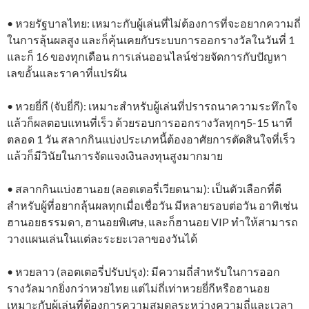
• หวยรัฐบาลไทย: เหมาะกับผู้เล่นที่ไม่ต้องการที่จะอยากความถี่
ในการลุ้นผลสูง และก็คุ้นเคยกับระบบการออกรางวัลในวันที่ 1
และก็ 16 ของทุกเดือน การเล่นออนไลน์ช่วยจัดการกับปัญหา
เลขอั้นและราคาที่แปรผัน
• หวยยี่กี (จับยี่กี): เหมาะสำหรับผู้เล่นที่ปรารถนาความระทึกใจ
แล้วก็ผลตอบแทนที่เร็ว ด้วยรอบการออกรางวัลทุกๆ5-15 นาที
ตลอด 1 วัน สลากกินแบ่งประเภทนี้ต้องอาศัยการตัดสินใจที่เร็ว
แล้วก็มีวินัยในการจัดแจงเงินลงทุนสูงมากมาย
• สลากกินแบ่งฮานอย (ลอตเตอรี่เวียดนาม): เป็นตัวเลือกที่ดี
สำหรับผู้ที่อยากลุ้นผลทุกเมื่อเชื่อวัน มีหลายรอบต่อวัน อาทิเช่น
ฮานอยธรรมดา, ฮานอยพิเศษ, และก็ฮานอย VIP ทำให้สามารถ
วางแผนเล่นในแต่ละระยะเวลาของวันได้
• หวยลาว (ลอตเตอรี่ปรับปรุง): มีความถี่สำหรับในการออก
รางวัลมากยิ่งกว่าหวยไทย แต่ไม่ถี่เท่าหวยยี่กีหรือฮานอย
เหมาะกับผู้เล่นที่ต้องการความสมดุลระหว่างความถี่และเวลา