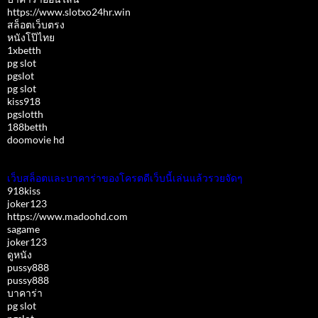
https://www.slotxo24hr.win
สล็อตเว็บตรง
หนังโป๊ไทย
1xbetth
pg slot
pgslot
pg slot
kiss918
pgslotth
188betth
doomovie hd
เว็บสล็อตและบาคาร่าของโครตดีเว็บนี้เล่นแล้วรวยจัดๆ
918kiss
joker123
https://www.madoohd.com
sagame
joker123
ดูหนัง
pussy888
pussy888
บาคาร่า
pg slot