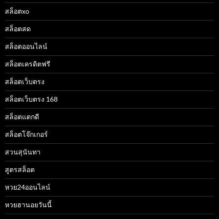
สล็อตxo
สล็อตสด
สล็อตออนไลน์
สล็อตเครดิตฟรี
สล็อตเว็บตรง
สล็อตเว็บตรง 168
สล็อตแตกดี
สล็อตโจ๊กเกอร์
สวนสุนันทา
สูตรสล็อต
หวย24ออนไลน์
หวยฮานอยวันนี้