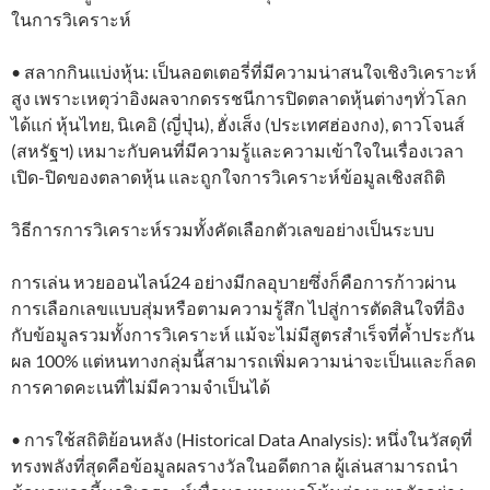
ในการวิเคราะห์
• สลากกินแบ่งหุ้น: เป็นลอตเตอรี่ที่มีความน่าสนใจเชิงวิเคราะห์
สูง เพราะเหตุว่าอิงผลจากดรรชนีการปิดตลาดหุ้นต่างๆทั่วโลก
ได้แก่ หุ้นไทย, นิเคอิ (ญี่ปุ่น), ฮั่งเส็ง (ประเทศฮ่องกง), ดาวโจนส์
(สหรัฐฯ) เหมาะกับคนที่มีความรู้และความเข้าใจในเรื่องเวลา
เปิด-ปิดของตลาดหุ้น และถูกใจการวิเคราะห์ข้อมูลเชิงสถิติ
วิธีการการวิเคราะห์รวมทั้งคัดเลือกตัวเลขอย่างเป็นระบบ
การเล่น หวยออนไลน์24 อย่างมีกลอุบายซึ่งก็คือการก้าวผ่าน
การเลือกเลขแบบสุ่มหรือตามความรู้สึก ไปสู่การตัดสินใจที่อิง
กับข้อมูลรวมทั้งการวิเคราะห์ แม้จะไม่มีสูตรสำเร็จที่ค้ำประกัน
ผล 100% แต่หนทางกลุ่มนี้สามารถเพิ่มความน่าจะเป็นและก็ลด
การคาดคะเนที่ไม่มีความจำเป็นได้
• การใช้สถิติย้อนหลัง (Historical Data Analysis): หนึ่งในวัสดุที่
ทรงพลังที่สุดคือข้อมูลผลรางวัลในอดีตกาล ผู้เล่นสามารถนำ