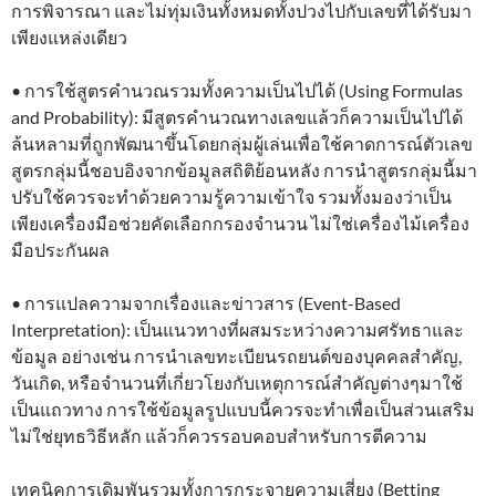
การพิจารณา และไม่ทุ่มเงินทั้งหมดทั้งปวงไปกับเลขที่ได้รับมา
เพียงแหล่งเดียว
• การใช้สูตรคำนวณรวมทั้งความเป็นไปได้ (Using Formulas
and Probability): มีสูตรคำนวณทางเลขแล้วก็ความเป็นไปได้
ล้นหลามที่ถูกพัฒนาขึ้นโดยกลุ่มผู้เล่นเพื่อใช้คาดการณ์ตัวเลข
สูตรกลุ่มนี้ชอบอิงจากข้อมูลสถิติย้อนหลัง การนำสูตรกลุ่มนี้มา
ปรับใช้ควรจะทำด้วยความรู้ความเข้าใจ รวมทั้งมองว่าเป็น
เพียงเครื่องมือช่วยคัดเลือกกรองจำนวน ไม่ใช่เครื่องไม้เครื่อง
มือประกันผล
• การแปลความจากเรื่องและข่าวสาร (Event-Based
Interpretation): เป็นแนวทางที่ผสมระหว่างความศรัทธาและ
ข้อมูล อย่างเช่น การนำเลขทะเบียนรถยนต์ของบุคคลสำคัญ,
วันเกิด, หรือจำนวนที่เกี่ยวโยงกับเหตุการณ์สำคัญต่างๆมาใช้
เป็นแถวทาง การใช้ข้อมูลรูปแบบนี้ควรจะทำเพื่อเป็นส่วนเสริม
ไม่ใช่ยุทธวิธีหลัก แล้วก็ควรรอบคอบสำหรับการตีความ
เทคนิคการเดิมพันรวมทั้งการกระจายความเสี่ยง (Betting