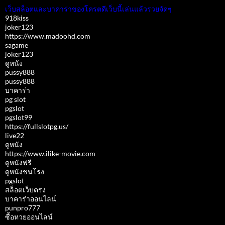
เว็บสล็อตและบาคาร่าของโครตดีเว็บนี้เล่นแล้วรวยจัดๆ
918kiss
joker123
https://www.madoohd.com
sagame
joker123
ดูหนัง
pussy888
pussy888
บาคาร่า
pg slot
pgslot
pgslot99
https://fullslotpg.us/
live22
ดูหนัง
https://www.ilike-movie.com
ดูหนังฟรี
ดูหนังชนโรง
pgslot
สล็อตเว็บตรง
บาคาร่าออนไลน์
punpro777
ซื้อหวยออนไลน์