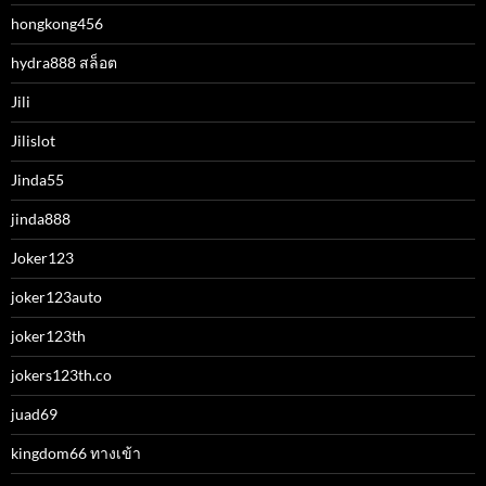
hongkong456
hydra888 สล็อต
Jili
Jilislot
Jinda55
jinda888
Joker123
joker123auto
joker123th
jokers123th.co
juad69
kingdom66 ทางเข้า