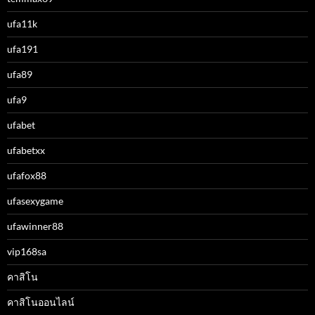
ufa11k
ufa191
ufa89
ufa9
ufabet
ufabetxx
ufafox88
ufasexygame
ufawinner88
vip168sa
คาสิโน
คาสิโนออนไลน์