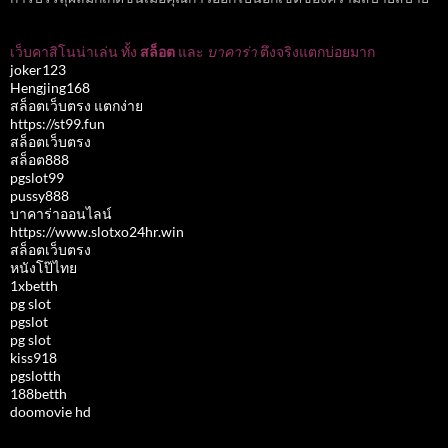
เว็บคาสิโนน่าเล่น ทั้ง
สล็อต
และ
บาคาร่า
ตึงจริงแตกบ่อยมาก
joker123
Hengjing168
สล็อตเว็บตรง แตกง่าย
https://st99.fun
สล็อตเว็บตรง
สล็อต888
pgslot99
pussy888
บาคาร่าออนไลน์
https://www.slotxo24hr.win
สล็อตเว็บตรง
หนังโป๊ไทย
1xbetth
pg slot
pgslot
pg slot
kiss918
pgslotth
188betth
doomovie hd