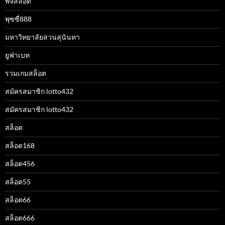
พีจีสล็อต
พุซซี่888
มหาวิทยาลัยสวนสุนันทา
ยูฟ่าเบท
รวมเกมสล็อต
สมัครสมาชิก lotto432
สมัครสมาชิก lotto432
สล็อต
สล็อต168
สล็อต456
สล็อต55
สล็อต66
สล็อต666