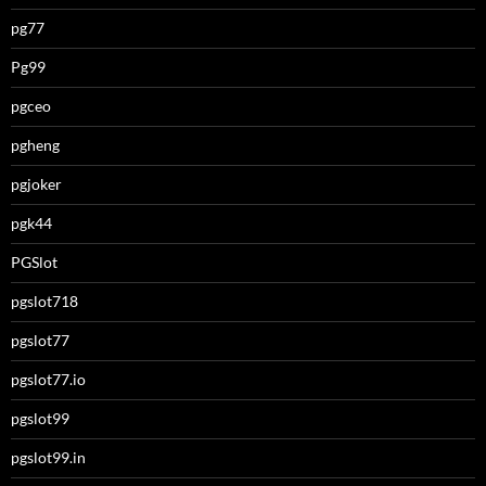
pg77
Pg99
pgceo
pgheng
pgjoker
pgk44
PGSlot
pgslot718
pgslot77
pgslot77.io
pgslot99
pgslot99.in