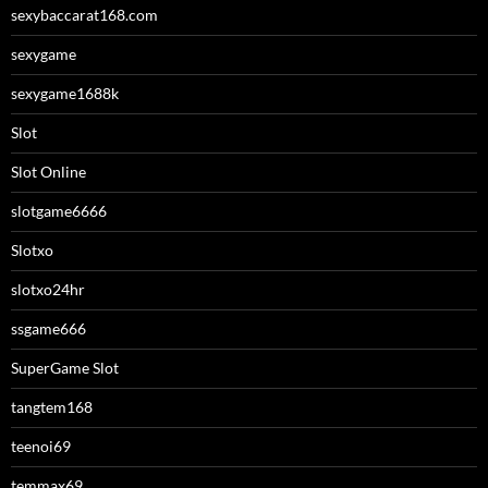
sexybaccarat168.com
sexygame
sexygame1688k
Slot
Slot Online
slotgame6666
Slotxo
slotxo24hr
ssgame666
SuperGame Slot
tangtem168
teenoi69
temmax69