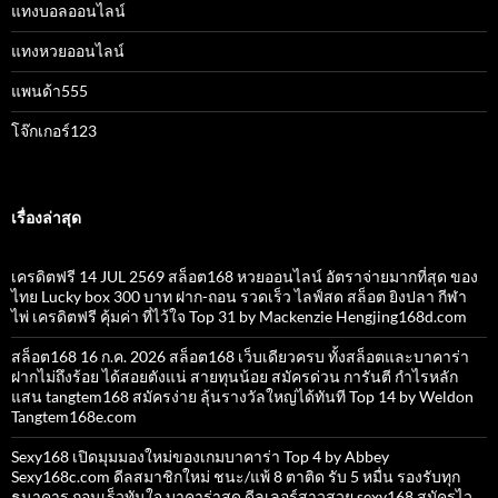
แทงบอลออนไลน์
แทงหวยออนไลน์
แพนด้า555
โจ๊กเกอร์123
เรื่องล่าสุด
เครดิตฟรี 14 JUL 2569 สล็อต168 หวยออนไลน์ อัตราจ่ายมากที่สุด ของ
ไทย Lucky box 300 บาท ฝาก-ถอน รวดเร็ว ไลฟ์สด สล็อต ยิงปลา กีฬา
ไพ่ เครดิตฟรี คุ้มค่า ที่ไว้ใจ Top 31 by Mackenzie Hengjing168d.com
สล็อต168 16 ก.ค. 2026 สล็อต168 เว็บเดียวครบ ทั้งสล็อตและบาคาร่า
ฝากไม่ถึงร้อย ได้สอยตังแน่ สายทุนน้อย สมัครด่วน การันตี กำไรหลัก
แสน tangtem168 สมัครง่าย ลุ้นรางวัลใหญ่ได้ทันที Top 14 by Weldon
Tangtem168e.com
Sexy168 เปิดมุมมองใหม่ของเกมบาคาร่า Top 4 by Abbey
Sexy168c.com ดีลสมาชิกใหม่ ชนะ/แพ้ 8 ตาติด รับ 5 หมื่น รองรับทุก
ธนาคาร ถอนเร็วทันใจ บาคาร่าสด ดีลเลอร์สาวสวย sexy168 สมัครไว