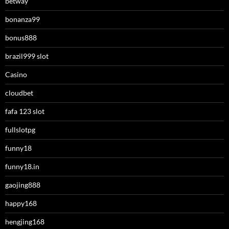
betway
bonanza99
bonus888
brazil999 slot
Casino
cloudbet
fafa 123 slot
fullslotpg
funny18
funny18.in
gaojing888
happy168
hengjing168