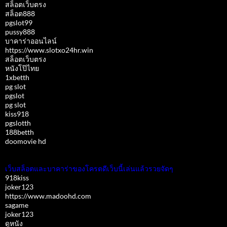
สล็อตเว็บตรง
สล็อต888
pgslot99
pussy888
บาคาร่าออนไลน์
https://www.slotxo24hr.win
สล็อตเว็บตรง
หนังโป๊ไทย
1xbetth
pg slot
pgslot
pg slot
kiss918
pgslotth
188betth
doomovie hd
เว็บสล็อตและบาคาร่าของโครตดีเว็บนี้เล่นแล้วรวยจัดๆ
918kiss
joker123
https://www.madoohd.com
sagame
joker123
ดูหนัง