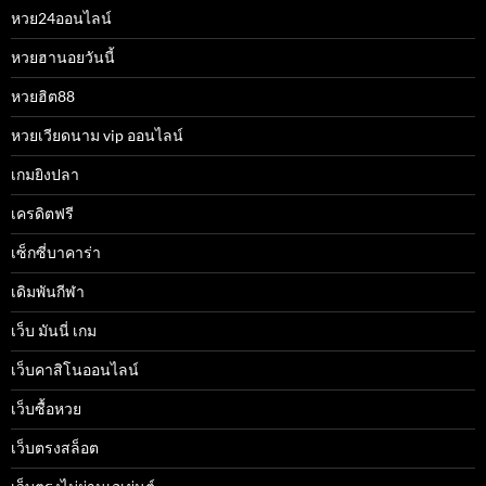
หวย24ออนไลน์
หวยฮานอยวันนี้
หวยฮิต88
หวยเวียดนาม vip ออนไลน์
เกมยิงปลา
เครดิตฟรี
เซ็กซี่บาคาร่า
เดิมพันกีฬา
เว็บ มันนี่ เกม
เว็บคาสิโนออนไลน์
เว็บซื้อหวย
เว็บตรงสล็อต