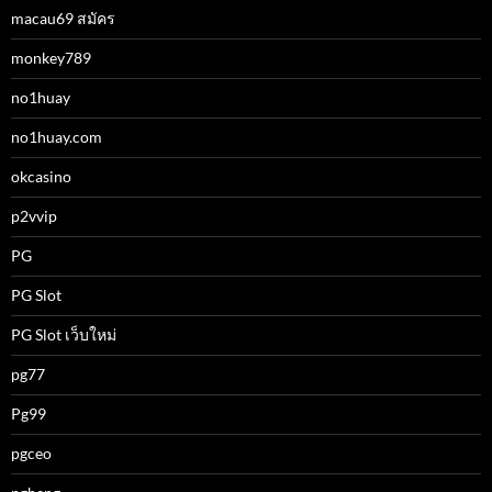
macau69 สมัคร
monkey789
no1huay
no1huay.com
okcasino
p2vvip
PG
PG Slot
PG Slot เว็บใหม่
pg77
Pg99
pgceo