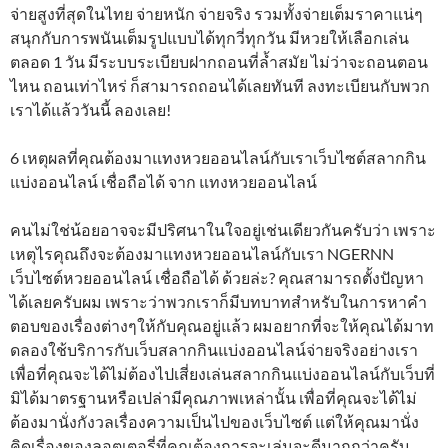
จ่ายสูงที่สุดในไทย จ่ายหนัก จ่ายจริง รวมทั้งจ่ายเต็มราคาแน่ๆ
สนุกกับการพนันเต็มรูปแบบได้ทุกวี่ทุกวัน มีหวยให้เลือกเล่น
ตลอด 1 วัน มีระบบระเบียบฝากถอนที่ล้ำสมัย ไม่ว่าจะถอนตอน
ไหน ถอนเท่าไหร่ ก็สามารถถอนได้เลยทันที ลงทะเบียนกับพวก
เราได้แล้ววันนี้ ลองเลย!
6 เหตุผลที่คุณต้องมาแทงหวยออนไลน์กับเราเว็บไซต์สลากกิน
แบ่งออนไลน์ เชื่อถือได้ จาก แทงหวยออนไลน์
คนไม่ใช่น้อยอาจจะมีปริศนาในใจอยู่เช่นเดียวกันครับว่า เพราะ
เหตุไรคุณถึงจะต้องมาแทงหวยออนไลน์กับเรา NGERNN
เว็บไซต์หวยออนไลน์ เชื่อถือได้ ด้วยล่ะ? คุณสามารถตั้งปัญหา
ได้เลยครับผม เพราะว่าพวกเราก็มีบทบาทสำหรับในการหาคำ
ตอบของเรื่องต่างๆให้กับคุณอยู่แล้ว ผมอยากที่จะให้คุณได้มาท
ดลองใช้บริการกับเว็บสลากกินแบ่งออนไลน์จ่ายจริงอย่างเรา
เพื่อที่คุณจะได้ไม่ต้องไปเสี่ยงเล่นสลากกินแบ่งออนไลน์กับเว็บที่
มิได้มาตรฐานหรือเปล่ามีคุณภาพเหล่านั้น เพื่อที่คุณจะได้ไม่
ต้องมานั่งกังวลเรื่องความเป็นไปของเว็บไซต์ แต่ให้คุณมานั่ง
คิดเรื่องของลอตเตอรี่ที่คุณต้องการจะเล่นจะดีมากกว่าครับ