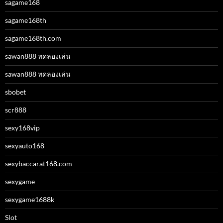
sagame168
sagame168th
sagame168th.com
sawan888 ทดลองเล่น
sawan888 ทดลองเล่น
sbobet
scr888
sexy168vip
sexyauto168
sexybaccarat168.com
sexygame
sexygame1688k
Slot