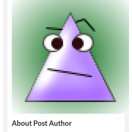
About Post Author