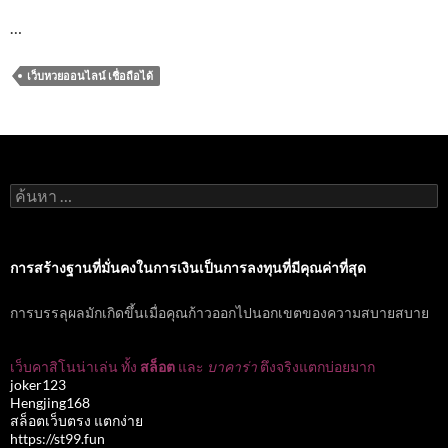
…
เว็บหวยออนไลน์ เชื่อถือได้
ค้นหา
สำหรับ:
การสร้างฐานที่มั่นคงในการเงินเป็นการลงทุนที่มีคุณค่าที่สุด
การบรรลุผลมักเกิดขึ้นเมื่อคุณก้าวออกไปนอกเขตของความสบายสบาย
เว็บคาสิโนน่าเล่น ทั้ง
สล็อต
และ
บาคาร่า
ตึงจริงแตกบ่อยมาก
joker123
Hengjing168
สล็อตเว็บตรง แตกง่าย
https://st99.fun