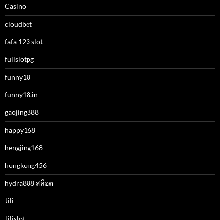
Casino
cloudbet
fafa 123 slot
fullslotpg
funny18
funny18.in
gaojing888
happy168
hengjing168
hongkong456
hydra888 สล็อต
Jili
Jilislot