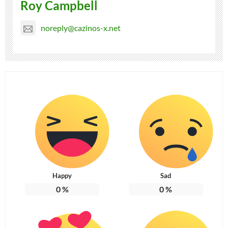
Roy Campbell
noreply@cazinos-x.net
Happy
Sad
0
%
0
%