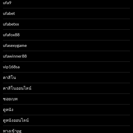
ufa9
ufabet
ufabetxx
ufafox88
ufasexygame
ufawinner88
vip168sa
คาสิโน
คาสิโนออนไลน์
ซอยเบท
ดูหนัง
ดูหนังออนไลน์
ทางเข้าpg