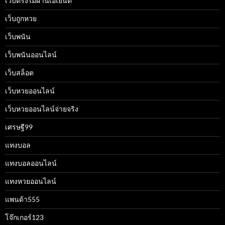
เว็บตรงไม่ผ่านเอเย่นต์
เว็บถูกหวย
เว็บพนัน
เว็บพนันออนไลน์
เว็บสล็อต
เว็บหวยออนไลน์
เว็บหวยออนไลน์จ่ายจริง
เศรษฐี99
แทงบอล
แทงบอลออนไลน์
แทงหวยออนไลน์
แพนด้า555
โจ๊กเกอร์123