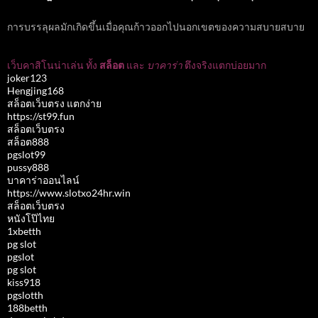
การบรรลุผลมักเกิดขึ้นเมื่อคุณก้าวออกไปนอกเขตของความสบายสบาย
เว็บคาสิโนน่าเล่น ทั้ง
สล็อต
และ
บาคาร่า
ตึงจริงแตกบ่อยมาก
joker123
Hengjing168
สล็อตเว็บตรง แตกง่าย
https://st99.fun
สล็อตเว็บตรง
สล็อต888
pgslot99
pussy888
บาคาร่าออนไลน์
https://www.slotxo24hr.win
สล็อตเว็บตรง
หนังโป๊ไทย
1xbetth
pg slot
pgslot
pg slot
kiss918
pgslotth
188betth