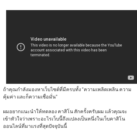
ถ้าคุณกำลังมองหาเว็บไซต์ที่มีครบทั้ง “ความเพลิดเพลิน ความ
คุ้มค่า และก็ความเชื่อมั่น”
ผมอยากแนะนำให้ทดลอง คาสิโน สักครั้งครับผม แล้วคุณจะ
เข้าหัวใจว่าเพราะอะไรเว็บนี้ถึงแปลงเป็นหนึ่งในเว็บคาสิโน
ออนไลน์ที่มาแรงที่สุดปัจจุบันนี้