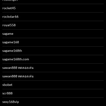
rocket45
rockstar66
royal558
sagame
sagame168
sagame168th
sagame168th.com
sawan888 ทดลองเล่น
sawan888 ทดลองเล่น
sbobet
scr888
sexy168vip