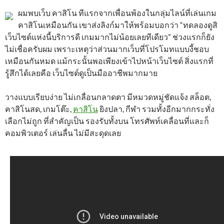
ผมพบเว็บ คาสิโน ทีแรกจากเพื่อนพ้องในกลุ่มไลน์ที่เล่นเกม
คาสิโนเหมือนกัน เขาส่งลิงก์มาให้พร้อมบอกว่า “ทดลองดูสิ
เว็บไซต์แห่งนี้บริการดี เกมมากไม่น้อยเลยทีเดียว” ช่วงแรกก็ยัง
ไม่เชื่อครับผม เพราะเหตุว่าส่วนมากเว็บที่โปรโมทแบบงี้ชอบ
เหมือนกันหมด แม้กระนั้นพอเพียงเข้าไปหน้าเว็บไซต์ สิ่งแรกที่
รู้สึกได้เลยคือ เว็บไซต์ดูเป็นมืออาชีพมากมาย
วางแบบเรียบง่าย ไม่เกลื่อนกลาดตา มีหมวดหมู่ชัดแจ้ง สล็อต,
คาสิโนสด, เกมโต๊ะ,
คาสิโน
ยิงปลา, กีฬา รวมทั้งอีกมากกระทั่ง
เลือกไม่ถูก ที่สำคัญเป็น รองรับทั้งบน โทรศัพท์เคลื่อนที่และก็
คอมพิวเตอร์ เล่นลื่น ไม่มีสะดุดเลย