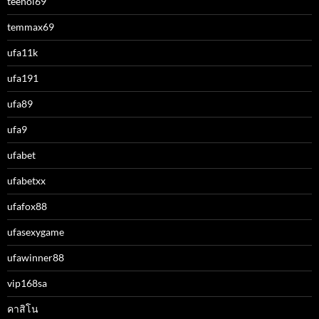
teenoi69
temmax69
ufa11k
ufa191
ufa89
ufa9
ufabet
ufabetxx
ufafox88
ufasexygame
ufawinner88
vip168sa
คาสิโน