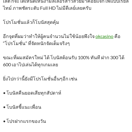
เล็ต ก็จะได้เห็นดีเห็นงามลเลอร์สาวสวยมาคอยแจกไพ่แบบเรียล
ไทม์ ภาพชัดระดับ Full HD ไม่มีดีเลย์เลยครับ
โปรโมชั่นแล้วก็โบนัสสุดคุ้ม
อีกจุดที่ผมว่าทำให้ผู้คนจำนวนไม่ใช้น้อยพึงใจ
okcasino
คือ
“โปรโมชั่น” ที่จัดหนักจัดเต็มจริงๆ
ขณะที่ผมสมัครใหม่ ได้ โบนัสต้อนรับ 100% ทันที ฝาก 300 ได้
600 เอาไปเล่นได้ทุกเกมเลย
ยิ่งไปกว่านี้ยังมีโปรโมชั่นอื่นๆอีก เช่น
• โบนัสคืนยอดเสียทุกสัปดาห์
• โบนัสชี้แนะเพื่อน
• โปรฝากแรกของวัน