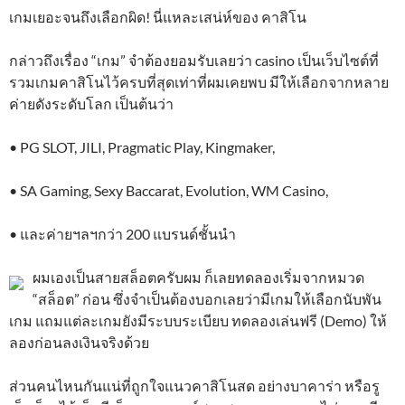
เกมเยอะจนถึงเลือกผิด! นี่แหละเสน่ห์ของ คาสิโน
กล่าวถึงเรื่อง “เกม” จำต้องยอมรับเลยว่า casino เป็นเว็บไซต์ที่
รวมเกมคาสิโนไว้ครบที่สุดเท่าที่ผมเคยพบ มีให้เลือกจากหลาย
ค่ายดังระดับโลก เป็นต้นว่า
• PG SLOT, JILI, Pragmatic Play, Kingmaker,
• SA Gaming, Sexy Baccarat, Evolution, WM Casino,
• และค่ายฯลฯกว่า 200 แบรนด์ชั้นนำ
ผมเองเป็นสายสล็อตครับผม ก็เลยทดลองเริ่มจากหมวด
“สล็อต” ก่อน ซึ่งจำเป็นต้องบอกเลยว่ามีเกมให้เลือกนับพัน
เกม แถมแต่ละเกมยังมีระบบระเบียบ ทดลองเล่นฟรี (Demo) ให้
ลองก่อนลงเงินจริงด้วย
ส่วนคนไหนกันแน่ที่ถูกใจแนวคาสิโนสด อย่างบาคาร่า หรือรู