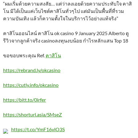
“ผมเริ่มด้วยความสงสัย… แต่ว่าลงเอยด้วยความประทับใจ คาสิ
โน มิได้เป็นแค่เว็บไซต์คาสิโนทั่วๆไป แต่มันเป็นพื้นที่ที่รวม
ความบันเทิง แล้วก็ความตั้งใจในบริการไว้อย่างแท้จริง”
คาสิโนออนไลน์ คาสิโน ok casino 9 January 2025 Alberto ดู
รีวิวจากลูกค้าจริง casinoลงทุนงบน้อย กำไรหลักแสน Top 18
ขอขอบพระคุณ Ref.
คาสิโน
https://rebrand.ly/okcasino
https://cutly.info/okcasino
https://bitt.to/0irfer
https://shorturl.asia/SMseZ
https://t.co/YmF16vlO3S