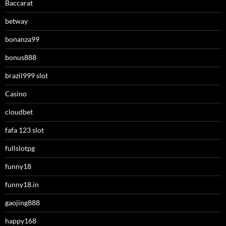
Baccarat
betway
bonanza99
bonus888
brazil999 slot
Casino
cloudbet
fafa 123 slot
fullslotpg
funny18
funny18.in
gaojing888
happy168