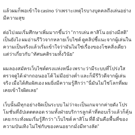
แล้วผมก็พอเข้าใจ casino ว่าเพราะเหตุไรบางบุคคลถึงเล่นอย่าง
มีความสุข
ต่อไป ผมเริ่มศึกษาเพิ่มมากขึ้นว่า “การเล่น คาสิโน อย่างมีสติ”
เป็นยังไง ผมอ่านรีวิวจากหลายเว็บไซต์ ดูคลิปชี้แนะจากผู้เล่นใน
ความเป็นจริงแล้วเริ่มเข้าใจว่ามันไม่ใช่เรื่องของโชคสิ่งเดียว
แต่ว่าเกี่ยวกับ “ทัศนคติรวมทั้งวินัย”
ผมลองสมัครเว็บไซต์ตรงแห่งหนึ่ง เพราะว่ามีระบบที่โปร่งใส
ตรวจดูได้ ฝากถอนออโต้ ไม่มีอย่างต่ำ และก็มีรีวิวดีจากผู้เล่น
จริง เมื่อได้สัมผัสเอง ผมยิ่งมีความรู้สึกว่า “นี่มันไม่ใช่โลกที่ผม
เคยเข้าใจผิดเลย”
เว็บนั้นมีทุกอย่างจัดเป็นระบบ ไม่ว่าจะเป็นเกมจากค่ายดัง โปร
โมชั่นที่อัปเดตตลอด รวมทั้งฝ่ายบริการลูกค้าที่ตอบเร็วแล้วก็คุ้น
เคย กระทั่งผมเริ่มรู้สึกว่า “เว็บไซต์ คาสิโน ที่ดี มันคือพื้นที่ของ
ความบันเทิง ไม่ใช่กับของคนอยากมั่งมีทางลัด”