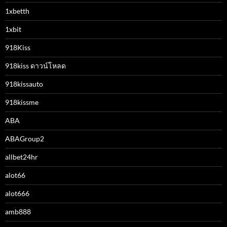
1xbetth
1xbit
918Kiss
918kiss ดาวน์โหลด
918kissauto
918kissme
ABA
ABAGroup2
allbet24hr
alot66
alot666
amb888