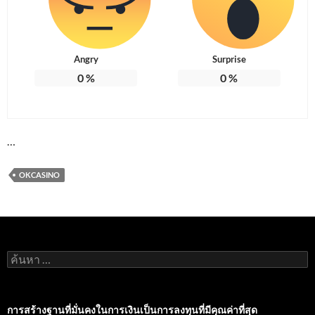
Angry
Surprise
0
%
0
%
…
OKCASINO
ค้นหา
สำหรับ:
การสร้างฐานที่มั่นคงในการเงินเป็นการลงทุนที่มีคุณค่าที่สุด