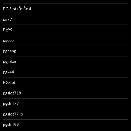
PG Slot เว็บใหม่
pg77
Pg99
pgceo
pgheng
pgjoker
pgk44
PGSlot
pgslot718
pgslot77
pgslot77.io
pgslot99