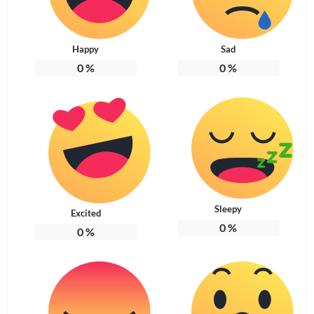
Happy
Sad
0
%
0
%
Sleepy
Excited
0
%
0
%