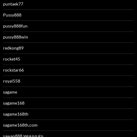
puntaek77
Pussy888
pussy888fun
pussy888win
redkong89
rocket45
rockstar66
royal558
sagame
sagame168
sagame168th
sagame168th.com
sawan888 ทดลองเล่น