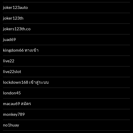
joker123auto
joker123th
jokers123th.co
juad69
kingdom66 ทางเข้า
live22
live22slot
lockdown168 เข้าสู่ระบบ
london45
macau69 สมัคร
monkey789
no1huay