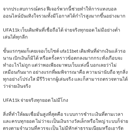
จากประสบการณ์ตรง ฟีเจอร์พวกนี้ช่วยทำให้การแทงบอล
ออนไลน์บันเทิงใจรวมทั้งมีโอกาสได้กำไรสูงมากขึ้นอย่างมาก
UFA11k เว็บเดิมพันที่เชื่อถือได้ จ่ายจริงทุกยอด ไม่มีอย่างต่ำ
เล่นได้ทุกลีก
ขั้นแรกๆผมก็เคยเจอเว็บไซต์ ufa11bet เดิมพันที่ฝากเงินแล้วรอ
นาน เบิกเงินก็มิได้ หรือครั้งคราวข้อตกลงมากกระทั่งเกือบจะ
ทำอะไรไม่ถูก แต่ว่าพอเพียงมาพบเว็บแห่งนี้ บอกเลยว่าไม่
เหมือนกันมาก อย่างแรกที่ผมพิจารณาคือ ความน่านับถือ ทุกสิ่ง
ทุกอย่างโปร่งใส มีรีวิวจากผู้เล่นจริง และก็สามารถตรวจทานได้
ว่าจ่ายเงินจริง
UFA11k จ่ายจริงทุกยอด ไม่มีโกง
สิ่งที่ทำให้ผมเชื่อมั่นสูงที่สุดคือ ระบบการชำระเงินที่ตามเวลา
และครบทุกยอด ไม่ว่าจะเป็นเงินรางวัลเล็กหรือใหญ่ ระบบก็จ่าย
ตรงตามจำนวนที่ควรจะเป็น ไม่มีหักค่าธรรมเนียมหรือเอารัด