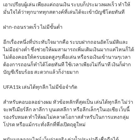
เอาเปรียบผู้เล่น เพียงแค่ถอนเงิน ระบบก็ประมวลผลเร็ว ทำให้
มั่นใจได้ว่าทุกบาททุกสตางค์ที่เล่นได้จะเข้าบัญชีโดยทันที
ฝาก-ถอนรวดเร็ว ไม่มีขั้นต่ำ
อีกเรื่องหนึ่งที่ประทับใจมากคือ ระบบฝากถอนอัตโนมัติและ
ไม่มีอย่างต่ำ ซึ่งช่วยให้ผมสามารถเพิ่มเติมเงินมากแค่ไหนก็ได้
ไม่ต้องคอยให้ครบยอดสูงๆเพื่อเล่น หรือรอเงินเข้านานๆเวลา
ต้องการถอนก็ทำได้โดยทันที ใช้เวลาเพียงไม่กี่นาที เงินก็ฝาก
บัญชีเรียบร้อย สะดวกแล้วก็ง่ายมาก
UFA11k เล่นได้ทุกลีก ไม่มีข้อจำกัด
สำหรับคอบอลอย่างผม หัวข้อหลักที่สุดเป็น เล่นได้ทุกลีก ไม่ว่า
จะพรีเมียร์ลีก ลาลีกา บุนเดสลีกา หรือลีกเล็กๆในเอเชีย เว็บนี้
รองรับหมด ทำให้ผมไม่คลาดโอกาสสำหรับในการแทงกลุ่ม
โปรด หรือแม้กระทั่งลีกที่พึ่งเปิดฤดูใหม่
พนันบอลออนไลน์ เว็บจ่ายจริง ค่าน้ำประปาดี เชื่อถือได้