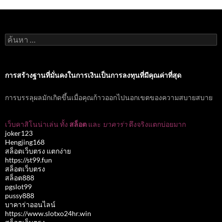
ค้นหา
สำหรับ:
การสร้างฐานที่มั่นคงในการเงินเป็นการลงทุนที่มีคุณค่าที่สุด
การบรรลุผลมักเกิดขึ้นเมื่อคุณก้าวออกไปนอกเขตของความสบายสบาย
เว็บคาสิโนน่าเล่น ทั้ง
สล็อต
และ
บาคาร่า
ตึงจริงแตกบ่อยมาก
joker123
Hengjing168
สล็อตเว็บตรง แตกง่าย
https://st99.fun
สล็อตเว็บตรง
สล็อต888
pgslot99
pussy888
บาคาร่าออนไลน์
https://www.slotxo24hr.win