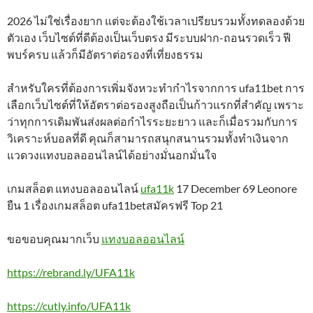
2026 ไม่ใช่เรื่องยาก แต่จะต้องใช้เวลาเปรียบรวมทั้งทดลองด้วย
ตัวเอง เว็บไซต์ที่ดีต้องเป็นเว็บตรง มีระบบฝาก-ถอนรวดเร็ว ฟี
พบร์ครบ แล้วก็มีอัตราต่อรองที่เที่ยงธรรม
สำหรับใครที่ต้องการเพิ่มจังหวะทำกำไรจากการ ufa11bet การ
เลือกเว็บไซต์ที่ให้อัตราต่อรองสูงถือเป็นก้าวแรกที่สำคัญ เพราะ
ว่าทุกการเดิมพันส่งผลต่อกำไรระยะยาว และก็เมื่อรวมกับการ
วิเคราะห์บอลที่ดี คุณก็สามารถสนุกสนานรวมทั้งทำเงินจาก
แวดวงแทงบอลออนไลน์ได้อย่างมั่นอกมั่นใจ
เกมสล็อต แทงบอลออนไลน์
ufa11k
17 December 69 Leonore
ยืน 1 เรื่องเกมสล็อต ufa11betสมัครฟรี Top 21
ขอขอบคุณมากเว็บ
แทงบอลออนไลน์
https://rebrand.ly/UFA11k
https://cutly.info/UFA11k