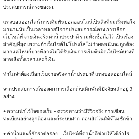
ประสบการณ์ตรงของผม
แทงบอลออนไลน์ การเดิมพันบอลออนไลน์เป็นสิ่งที่ผมเริ่มพอใจ
มานานนับเป็นเวลาหลายปี จากประสบการณ์ตรง การเลือก
เว็บไซต์ที่ จ่ายเงินจริง ค่าน้ำประปาดี รวมทั้งเชื่อถือได้ เป็นเรื่อง
สำคัญที่สุด เพราะถ้าเว็บไซต์ไม่โปร่งใส ไม่ว่าผลพนันจะถูกต้อง
มากแค่ไหนก็บางทีอาจไม่ได้รับเงิน การเริ่มต้นผิดเว็บไซต์บางที
อาจเสียทั้งเวลาและก็เงิน
ทำไมจำต้องเลือกเว็บจ่ายจริงค่าน้ำประปาดี แทงบอลออนไลน์
จากประสบการณ์ของผม การเลือกเว็บเดิมพันมีปัจจัยหลักอยู่ 3
อย่าง:
• ความน่าไว้ใจของเว็บ – ตรวจทานว่ามีรีวิวจริง การเขียน
ทะเบียนอย่างถูกต้อง และก็ระบบฝาก-ถอนอัตโนมัติที่ไม่ชักช้า
• ค่าน้ำและก็อัตราต่อรอง – เว็บไซต์ที่ค่าน้ำดีช่วยให้ได้กำไร