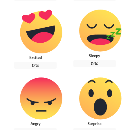
Sleepy
Excited
0
%
0
%
Angry
Surprise