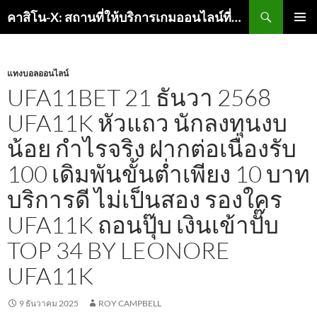
ค้นหา
คาสิโน-X: สถานที่ให้บริการเกมออนไลน์ที่ดีที่สุด
ข้าม
เมนูหลัก
ไป
ยัง
เนื้อหา
แทงบอลออนไลน์
UFA11BET 21 ธันวา 2568
UFA11K หัวแถว นักลงทุนงบ
น้อย กำไรจริง ฝากต่อเนื่องรับ
100 เดิมพันขั้นต่ำเพียง 10 บาท
บริการดี ไม่เป็นสอง รองใคร
UFA11K ถอนปุ๊บ เงินเข้าปั๊บ
TOP 34 BY LEONORE
UFA11K
9 ธันวาคม 2025
ROY CAMPBELL