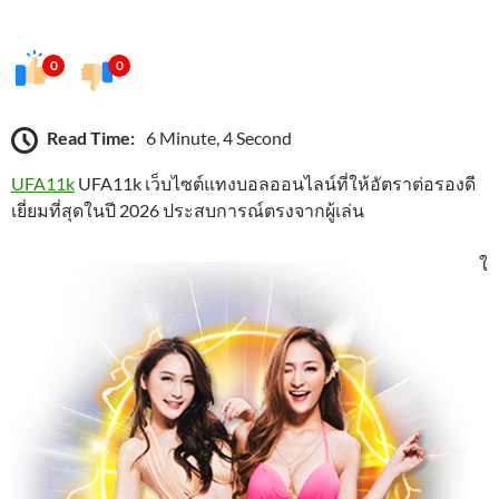
0
0
Read Time:
6 Minute, 4 Second
UFA11k
UFA11k เว็บไซต์แทงบอลออนไลน์ที่ให้อัตราต่อรองดี
เยี่ยมที่สุดในปี 2026 ประสบการณ์ตรงจากผู้เล่น
ใ