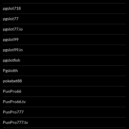
pgslot718
pgslot77
pgslot77.io
pgslot99
pgslot99.in
pgslotfish
Pgslotth
pokebet88
PunPro66
PunPro66.tv
PunPro777
PunPro777.tv