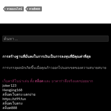
หวยออนไลน์
หวยฮิต88
ค้นหา
สำหรับ:
การสร้างฐานที่มั่นคงในการเงินเป็นการลงทุนที่มีคุณค่าที่สุด
การบรรลุผลมักเกิดขึ้นเมื่อคุณก้าวออกไปนอกเขตของความสบายสบาย
เว็บคาสิโนน่าเล่น ทั้ง
สล็อต
และ
บาคาร่า
ตึงจริงแตกบ่อยมาก
joker123
Hengjing168
สล็อตเว็บตรง แตกง่าย
https://st99.fun
สล็อตเว็บตรง
สล็อต888