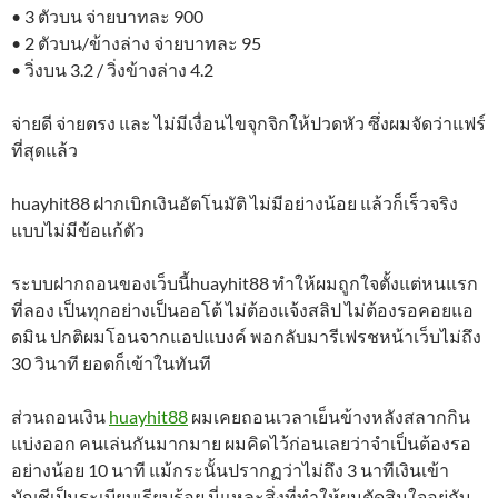
• 3 ตัวบน จ่ายบาทละ 900
• 2 ตัวบน/ข้างล่าง จ่ายบาทละ 95
• วิ่งบน 3.2 / วิ่งข้างล่าง 4.2
จ่ายดี จ่ายตรง และ ไม่มีเงื่อนไขจุกจิกให้ปวดหัว ซึ่งผมจัดว่าแฟร์
ที่สุดแล้ว
huayhit88 ฝากเบิกเงินอัตโนมัติ ไม่มีอย่างน้อย แล้วก็เร็วจริง
แบบไม่มีข้อแก้ตัว
ระบบฝากถอนของเว็บนี้huayhit88 ทำให้ผมถูกใจตั้งแต่หนแรก
ที่ลอง เป็นทุกอย่างเป็นออโต้ ไม่ต้องแจ้งสลิป ไม่ต้องรอคอยแอ
ดมิน ปกติผมโอนจากแอปแบงค์ พอกลับมารีเฟรชหน้าเว็บไม่ถึง
30 วินาที ยอดก็เข้าในทันที
ส่วนถอนเงิน
huayhit88
ผมเคยถอนเวลาเย็นข้างหลังสลากกิน
แบ่งออก คนเล่นกันมากมาย ผมคิดไว้ก่อนเลยว่าจำเป็นต้องรอ
อย่างน้อย 10 นาที แม้กระนั้นปรากฏว่าไม่ถึง 3 นาทีเงินเข้า
บัญชีเป็นระเบียบเรียบร้อย นี่แหละสิ่งที่ทำให้ผมตัดสินใจอยู่กับ