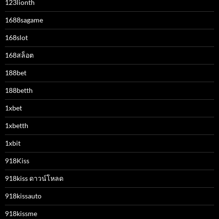
123lionth
1688sagame
168slot
168สล็อต
188bet
188betth
1xbet
1xbetth
1xbit
918Kiss
918kiss ดาวน์โหลด
918kissauto
918kissme