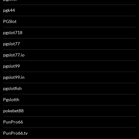
pgk44
PGSlot
pgslot718
pgslot77
pgslot77.io
pgslot99
pgslot99.in
pgslotfish
Pgslotth
pokebet88
PunPro66
PunPro66.tv