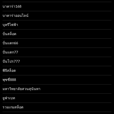
บาคาร่า168
บาคาร่าออนไลน์
บุหรีไฟฟ้า
ปั่นสล็อต
ปั่นแตก66
ปั่นแตก77
ปั่นโปร777
พีจีสล็อต
พุซซี่888
มหาวิทยาลัยสวนสุนันทา
ยูฟ่าเบท
รวมเกมสล็อต