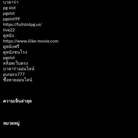
บาคาร่า
pg slot
pgslot
pgslot99
https://fullslotpg.us/
live22
ดูหนัง
https://www.ilike-movie.com
ดูหนังฟรี
ดูหนังชนโรง
pgslot
สล็อตเว็บตรง
บาคาร่าออนไลน์
punpro777
ซื้อหวยออนไลน์
ความเห็นล่าสุด
หมวดหมู่