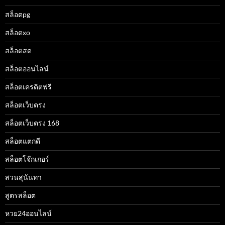
สล็อตpg
สล็อตxo
สล็อตสด
สล็อตออนไลน์
สล็อตเครดิตฟรี
สล็อตเว็บตรง
สล็อตเว็บตรง 168
สล็อตแตกดี
สล็อตโจ๊กเกอร์
สวนสุนันทา
สูตรสล็อต
หวย24ออนไลน์