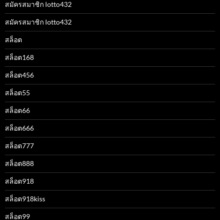
สมัครสมาชิก lotto432
สมัครสมาชิก lotto432
สล็อต
สล็อต168
สล็อต456
สล็อต55
สล็อต66
สล็อต666
สล็อต777
สล็อต888
สล็อต918
สล็อต918kiss
สล็อต99