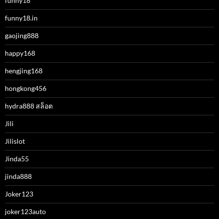
funny18
funny18.in
gaojing888
happy168
hengjing168
hongkong456
hydra888 สล็อต
Jili
Jilislot
Jinda55
jinda888
Joker123
joker123auto