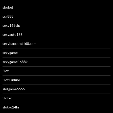
sbobet
scr888
sexy168vip
sexyauto168
sexybaccarat168.com
sexygame
sexygame1688k
Slot
Slot Online
slotgame6666
Slotxo
slotxo24hr