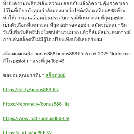
ทั้งยังความเพลิดเพลิน ความปลอดภัย แล้วก็ความคุ้มราคาเอา
ไว้ในที่เดียว ถ้าคุณกำลังมองหาเว็บไซต์สล็อต สล็อต888 ที่จะ
ทำให้การเล่นสล็อตเป็นประสบการณ์ที่เหมาะสมที่สุด pgslot
เป็นตัวเลือกที่เหมาะสมที่สุด อย่ารอคอยช้า! สมัครเป็นสมาชิก
วันนี้เพื่อรับสิทธิประโยชน์จำนวนมาก แล้วก็สัมผัสประสบการณ์
การเล่นสล็อตที่ไม่มีผู้ใดเปรียบเทียบได้เลยครับผม
สล็อตแตกหนัก bonus888 bonus888.life 6 ก.พ. 2025 Norine คา
สิโน pgslot มาแรงที่สุด Top 45
ขอขอบคุณมากที่มา
สล็อต888
https://bit.ly/bonus888-life
https://rebrand.ly/bonus888-life
https://wow.in.th/bonus888-life
https://cutt.ly/ne9EEjVz