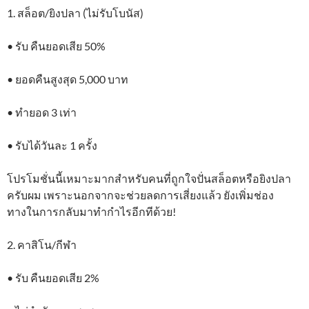
1. สล็อต/ยิงปลา (ไม่รับโบนัส)
• รับ คืนยอดเสีย 50%
• ยอดคืนสูงสุด 5,000 บาท
• ทำยอด 3 เท่า
• รับได้วันละ 1 ครั้ง
โปรโมชั่นนี้เหมาะมากสำหรับคนที่ถูกใจปั่นสล็อตหรือยิงปลา
ครับผม เพราะนอกจากจะช่วยลดการเสี่ยงแล้ว ยังเพิ่มช่อง
ทางในการกลับมาทำกำไรอีกทีด้วย!
2. คาสิโน/กีฬา
• รับ คืนยอดเสีย 2%