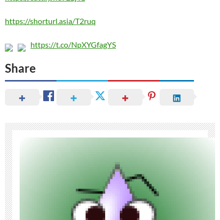
https://shorturl.asia/T2ruq
https://t.co/NpXYGfagYS
Share