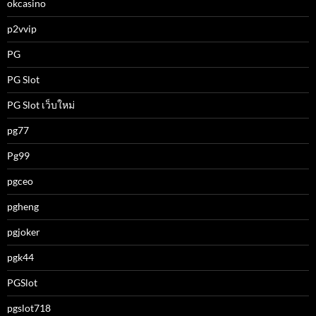
okcasino
p2vvip
PG
PG Slot
PG Slot เว็บใหม่
pg77
Pg99
pgceo
pgheng
pgjoker
pgk44
PGSlot
pgslot718