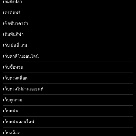
เกมยิงปลา
เครดิตฟรี
เซ็กซี่บาคาร่า
เดิมพันกีฬา
เว็บ มันนี่ เกม
เว็บคาสิโนออนไลน์
เว็บซื้อหวย
เว็บตรงสล็อต
เว็บตรงไม่ผ่านเอเย่นต์
เว็บถูกหวย
เว็บพนัน
เว็บพนันออนไลน์
เว็บสล็อต