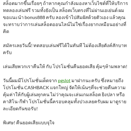
สล็อตมากขึ้นเรื่อยๆ ถ้าหากคุณกำลังมองหาเว็บไซต์ที่ให้บริการ
ทดลองเล่นฟรี รวมทั้งยังเป็น สล็อตเว็บตรงที่ไม่ผ่านเอเย่นต์ ผม
ขอแนะนำ bonus888 ครับ ลองเข้าไปสัมผัสด้วยตัวเอง แล้วคุณ
จะทราบว่าการเล่นสล็อตออนไลน์ไม่ใช่เรื่องยากเหมือนอย่างที่
คิด
สมัครเลยวันนี้! ทดสอบเล่นฟรีได้ในทันที ไม่ต้องเสียตังค์สักบาท
ครับ
เล่นเสียพวกเราคืนให้ กับ โปรโมชั่นคืนยอดเสีย คุ้มๆห้ามพลาด!
วันนี้ผมมีโปรโมชั่นเด็ดจาก
pgslot
มาฝากนะครับ ซึ่งหมายถึง
โปรโมชั่น CASHBACK แจกใหญ่ จัดให้เน้นๆที่จะช่วยคืนความ
คุ้มค่าให้กับผู้เล่นทุกคน ไม่ว่าคุณจะเล่นเกมสล็อต ยิงปลา หรือ
คาสิโน-กีฬา โปรโมชั่นนี้ครอบคลุมทั้งปวงเลยครับผม มาดูราย
ละเอียดกันขอรับ!
พิเศษ! คืนยอดเสียแบบจุใจ