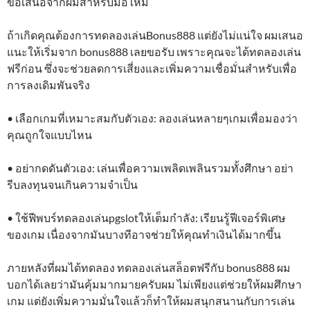
ข้อเสนอจากผมสำหรับมือใหม่
ถ้าเกิดคุณต้องการทดลองเล่นBonus888 แต่ยังไม่แน่ใจ ผมเสนอ
แนะให้เริ่มจาก bonus888 เลยขอรับ เพราะคุณจะได้ทดลองเล่น
ฟรีก่อน ซึ่งจะช่วยลดการเสี่ยงและเพิ่มความเชื่อมั่นสำหรับเพื่อ
การลงเดิมพันจริง
• เลือกเกมที่เหมาะสมกับตัวเอง: ลองเล่นหลายๆเกมเพื่อมองว่า
คุณถูกใจแบบไหน
• อย่ากดดันตัวเอง: เล่นเพื่อความเพลิดเพลินรวมทั้งศึกษา อย่า
รีบลงทุนจนเกินความจำเป็น
• ใช้ฟีพบร์ทดลองเล่นpgslotให้เต็มกำลัง: เรียนรู้ฟีเจอร์พิเศษ
ของเกม เนื่องจากมันบางทีอาจช่วยให้คุณทำเงินได้มากขึ้น
ภายหลังที่ผมได้ทดลอง ทดลองเล่นสล็อตฟรีกับ bonus888 ผม
บอกได้เลยว่ามันคุ้มมากมายครับผม ไม่เพียงแต่ช่วยให้ผมศึกษา
เกม แต่ยังเพิ่มความมั่นใจแล้วก็ทำให้ผมสนุกสนานกับการเล่น