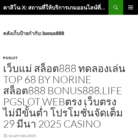
ค้นหา
คาสิโน-X: สถานที่ให้บริการเกมออนไลน์ที่ดีที่สุด
ข้าม
เมนูหลัก
ไป
ยัง
เนื้อหา
คลังเก็บป้ายกำกับ: bonus888
PGSLOT
เว็บแม่ สล็อต888 ทดลองเล่น
TOP 68 BY NORINE
สล็อต888 BONUS888.LIFE
PGSLOT WEBตรง เว็บตรง
ไม่มีขั้นต่ำ โปรโมชั่นจัดเต็ม
29 มีนา 2025 CASINO
16 มกราคม 2025