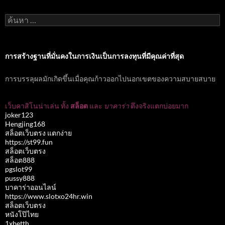
ค้นหา
สำหรับ:
การสร้างฐานที่มั่นคงในการเงินเป็นการลงทุนที่มีคุณค่าที่สุด
การบรรลุผลมักเกิดขึ้นเมื่อคุณก้าวออกไปนอกเขตของความสบายสบาย
เว็บคาสิโนน่าเล่น ทั้ง
สล็อต
และ
บาคาร่า
ตึงจริงแตกบ่อยมาก
joker123
Hengjing168
สล็อตเว็บตรง แตกง่าย
https://st99.fun
สล็อตเว็บตรง
สล็อต888
pgslot99
pussy888
บาคาร่าออนไลน์
https://www.slotxo24hr.win
สล็อตเว็บตรง
หนังโป๊ไทย
1xbetth