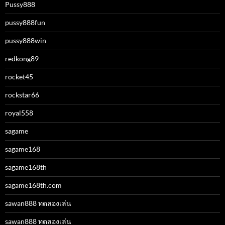
Pussy888
pussy888fun
pussy888win
redkong89
rocket45
rockstar66
royal558
sagame
sagame168
sagame168th
sagame168th.com
sawan888 ทดลองเล่น
sawan888 ทดลองเล่น