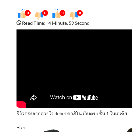
0
0
0
0
Read Time:
4 Minute, 59 Second
รีวิวตรงจากดวงใจ debet คาสิโน เว็บตรง ชั้น 1 ในเอเชีย
ช่วง