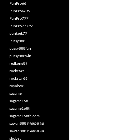
PunPro66
PunPro66.tv
PunPro777
PunPro777.tv
puntaek77
Pussy888
pussy888fun
pussy888win
redkong89
rocket45
rockstar66
royal558
sagame
sagame168
sagame168th
sagame168th.com
sawan888 ทดลองเล่น
sawan888 ทดลองเล่น
sbobet