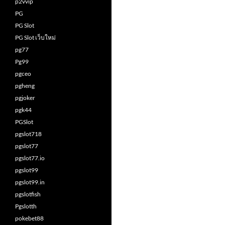
p2vvip
PG
PG Slot
PG Slot เว็บใหม่
pg77
Pg99
pgceo
pgheng
pgjoker
pgk44
PGSlot
pgslot718
pgslot77
pgslot77.io
pgslot99
pgslot99.in
pgslotfish
Pgslotth
pokebet88