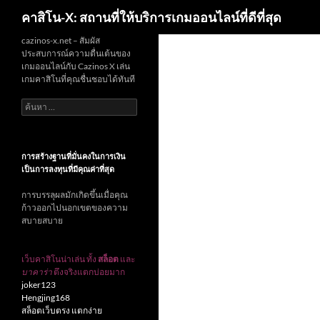
ค้นหา
คาสิโน-X: สถานที่ให้บริการเกมออนไลน์ที่ดีที่สุด
cazinos-x.net – สัมผัส
ประสบการณ์ความตื่นเต้นของ
เกมออนไลน์กับ Cazinos X เล่น
เกมคาสิโนที่คุณชื่นชอบได้ทันที
ค้นหา
สำหรับ:
การสร้างฐานที่มั่นคงในการเงิน
เป็นการลงทุนที่มีคุณค่าที่สุด
การบรรลุผลมักเกิดขึ้นเมื่อคุณ
ก้าวออกไปนอกเขตของความ
สบายสบาย
เว็บคาสิโนน่าเล่น ทั้ง
สล็อต
และ
บาคาร่า
ตึงจริงแตกบ่อยมาก
joker123
Hengjing168
สล็อตเว็บตรง แตกง่าย