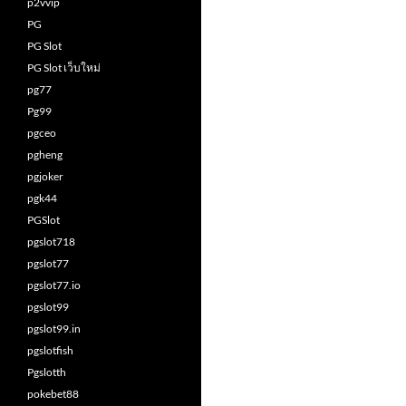
p2vvip
PG
PG Slot
PG Slot เว็บใหม่
pg77
Pg99
pgceo
pgheng
pgjoker
pgk44
PGSlot
pgslot718
pgslot77
pgslot77.io
pgslot99
pgslot99.in
pgslotfish
Pgslotth
pokebet88