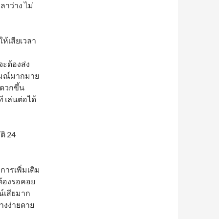
ลาว่าง ไม่
ห้เสียเวลา
จะต้องส่ง
ารมณ์มากมาย
ดวกขึ้น
 เล่นต่อได้
ติ 24
การเพิ่มเติม
็ต้องรอคอย
์เสียมาก
่างง่ายดาย