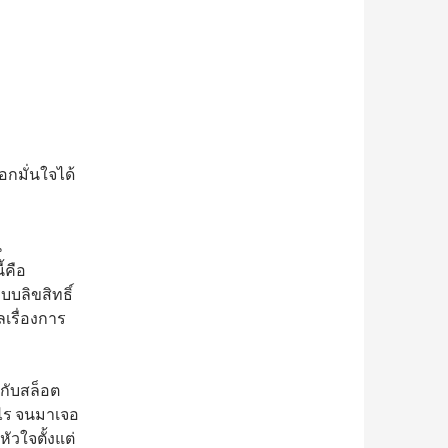
อกมั่นใจได้
น
้คือ
บบลิขสิทธิ์
ลเรื่องการ
คกับสล็อต
ยงไร จนมาเจอ
หัวใจตั้งแต่