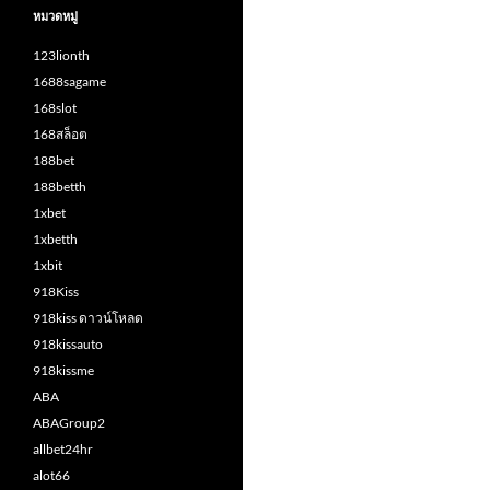
หมวดหมู่
123lionth
1688sagame
168slot
168สล็อต
188bet
188betth
1xbet
1xbetth
1xbit
918Kiss
918kiss ดาวน์โหลด
918kissauto
918kissme
ABA
ABAGroup2
allbet24hr
alot66