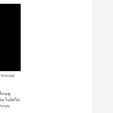
นจากระบบ
่เกมดู
ช่น โบนัสไม่
ช้ระบบ