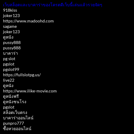
เว็บสล็อตและบาคาร่าของโครตดีเว็บนี้เล่นแล้วรวยจัดๆ
918kiss
joker123
https://www.madoohd.com
sagame
joker123
ดูหนัง
pussy888
pussy888
บาคาร่า
pg slot
pgslot
pgslot99
https://fullslotpg.us/
live22
ดูหนัง
https://www.ilike-movie.com
ดูหนังฟรี
ดูหนังชนโรง
pgslot
สล็อตเว็บตรง
บาคาร่าออนไลน์
punpro777
ซื้อหวยออนไลน์