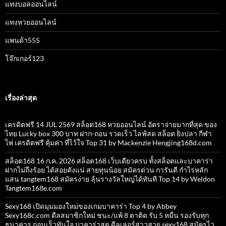
แทงบอลออนไลน์
แทงหวยออนไลน์
แพนด้า555
โจ๊กเกอร์123
เรื่องล่าสุด
เครดิตฟรี 14 JUL 2569 สล็อต168 หวยออนไลน์ อัตราจ่ายมากที่สุด ของ
ไทย Lucky box 300 บาท ฝาก-ถอน รวดเร็ว ไลฟ์สด สล็อต ยิงปลา กีฬา
ไพ่ เครดิตฟรี คุ้มค่า ที่ไว้ใจ Top 31 by Mackenzie Hengjing168d.com
สล็อต168 16 ก.ค. 2026 สล็อต168 เว็บเดียวครบ ทั้งสล็อตและบาคาร่า
ฝากไม่ถึงร้อย ได้สอยตังแน่ สายทุนน้อย สมัครด่วน การันตี กำไรหลัก
แสน tangtem168 สมัครง่าย ลุ้นรางวัลใหญ่ได้ทันที Top 14 by Weldon
Tangtem168e.com
Sexy168 เปิดมุมมองใหม่ของเกมบาคาร่า Top 4 by Abbey
Sexy168c.com ดีลสมาชิกใหม่ ชนะ/แพ้ 8 ตาติด รับ 5 หมื่น รองรับทุก
ธนาคาร ถอนเร็วทันใจ บาคาร่าสด ดีลเลอร์สาวสวย sexy168 สมัครไว