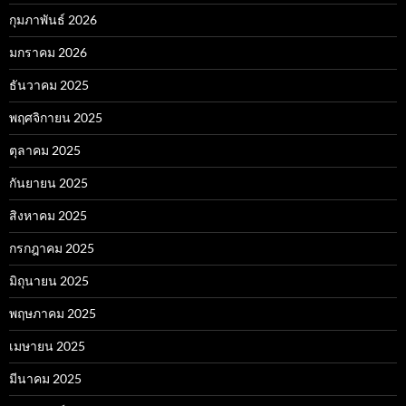
กุมภาพันธ์ 2026
มกราคม 2026
ธันวาคม 2025
พฤศจิกายน 2025
ตุลาคม 2025
กันยายน 2025
สิงหาคม 2025
กรกฎาคม 2025
มิถุนายน 2025
พฤษภาคม 2025
เมษายน 2025
มีนาคม 2025