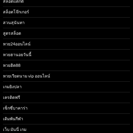
สล็อตแตกดี
สล็อตโจ๊กเกอร์
สวนสุนันทา
สูตรสล็อต
หวย24ออนไลน์
หวยฮานอยวันนี้
หวยฮิต88
หวยเวียดนาม vip ออนไลน์
เกมยิงปลา
เครดิตฟรี
เซ็กซี่บาคาร่า
เดิมพันกีฬา
เว็บ มันนี่ เกม