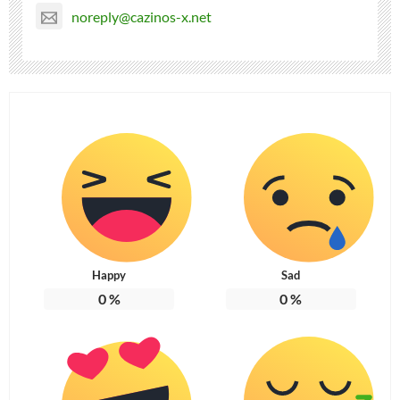
noreply@cazinos-x.net
Happy
Sad
0
%
0
%