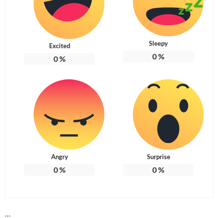
Sleepy
Excited
0
%
0
%
Angry
Surprise
0
%
0
%
…