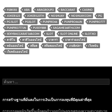
918KISS
ABA
ABAGROUP2
BACCARAT
CASINO
JOKER123
JOKER123TH
NO1HUAY
NO1HUAY.COM
PG
PG SLOT
PGSLOT
PUNPRO66
PUNPRO66.IN
PUNPRO777
PUNPRO777.IN
PUSSY888
SAGAME168TH.COM
SEXYBACCARAT168.COM
SLOT
SLOT ONLINE
SLOTXO
คาสิโน
คาสิโนออนไลน์
บาคาร่า
บาคาร่าออนไลน์
พนันออนไลน์
สล็อต
สล็อตออนไลน์
เกมยิงปลา
เว็บพนัน
เว็บพนันออนไลน์
ค้นหา
สำหรับ:
การสร้างฐานที่มั่นคงในการเงินเป็นการลงทุนที่มีคุณค่าที่สุด
การบรรลุผลมักเกิดขึ้นเมื่อคุณก้าวออกไปนอกเขตของความสบายสบาย