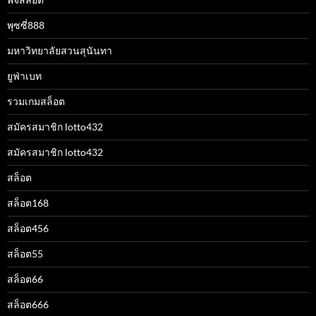
พุซซี่888
มหาวิทยาลัยสวนสุนันทา
ยูฟ่าเบท
รวมเกมสล็อต
สมัครสมาชิก lotto432
สมัครสมาชิก lotto432
สล็อต
สล็อต168
สล็อต456
สล็อต55
สล็อต66
สล็อต666