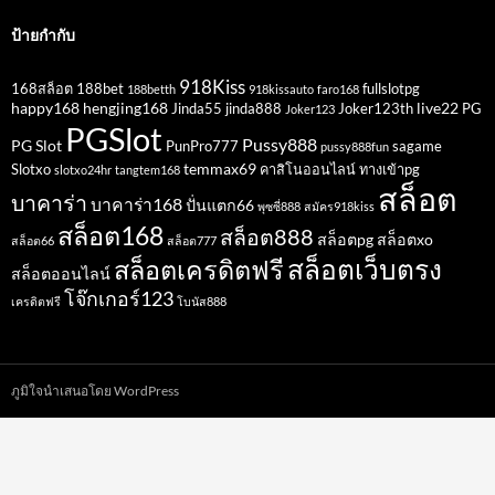
ป้ายกำกับ
918Kiss
168สล็อต
188bet
fullslotpg
188betth
918kissauto
faro168
happy168
hengjing168
live22
Jinda55
jinda888
Joker123th
PG
Joker123
PGSlot
Pussy888
PG Slot
PunPro777
sagame
pussy888fun
temmax69
Slotxo
คาสิโนออนไลน์
ทางเข้าpg
slotxo24hr
tangtem168
สล็อต
บาคาร่า
บาคาร่า168
ปั่นแตก66
พุซซี่888
สมัคร918kiss
สล็อต168
สล็อต888
สล็อตpg
สล็อตxo
สล็อต66
สล็อต777
สล็อตเว็บตรง
สล็อตเครดิตฟรี
สล็อตออนไลน์
โจ๊กเกอร์123
เครดิตฟรี
โบนัส888
ภูมิใจนำเสนอโดย WordPress