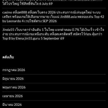
ได้โปรใหญ่ ใช้สิทธิ์ทันใจ 6 July 69
casino สล็อต888 สล็อตเว็บตรง 2026 ประสบการณ์เล่นยุคใหม่ ระบบ
เสถียร พร้อมเกมให้เลือกมากมาย เว็บแม่ Jin888.asia ทดลองเล่น Top 42
by Leonardo 4 เวปไซต์ตรง SEP 2026
Jinda55 เว็บบาคาร่าอันดับ 1 ในไทย แจกค่าคอม 0.7% ได้เงินเร็ว เข้าใจ
ง่าย ประสบการณ์เกมเหนือระดับ สล็อตเครดิตฟรี สมัครไว้ก่อน คุ้มกว่า
Top 8 by Elena jin55.guru 5 September 69
คลังเก็บ
กรกฎาคม 2026
มิถุนายน 2026
พฤษภาคม 2026
เมษายน 2026
มีนาคม 2026